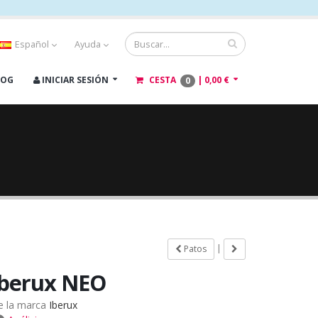
Español
Ayuda
LOG
INICIAR SESIÓN
CESTA
|
0,00 €
0
|
Patos
Iberux NEO
e la marca
Iberux