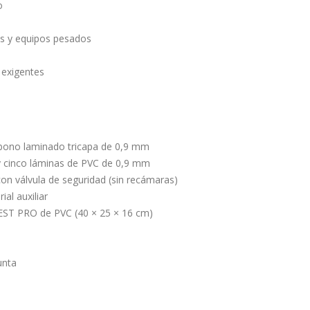
o
os y equipos pesados
 exigentes
bono laminado tricapa de 0,9 mm
y cinco láminas de PVC de 0,9 mm
on válvula de seguridad (sin recámaras)
ial auxiliar
PEST PRO de PVC (40 × 25 × 16 cm)
unta