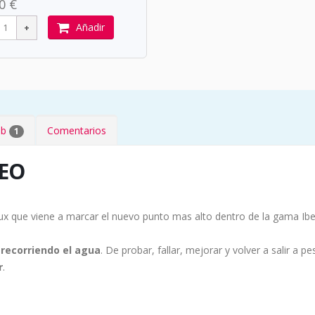
0 €
Añadir
eb
Comentarios
1
NEO
ux que viene a marcar el nuevo punto mas alto dentro de la gama Ibe
recorriendo el agua
. De probar, fallar, mejorar y volver a salir a
r
.