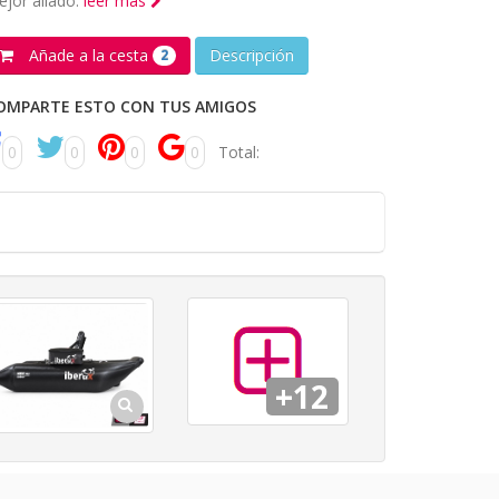
jor aliado.
leer más
Añade a la cesta
Descripción
2
OMPARTE ESTO CON TUS AMIGOS
0
0
0
0
Total:
+12