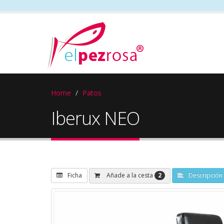
Home
Patos
Iberux NEO
2
Añade a la cesta
Ficha
Descripción