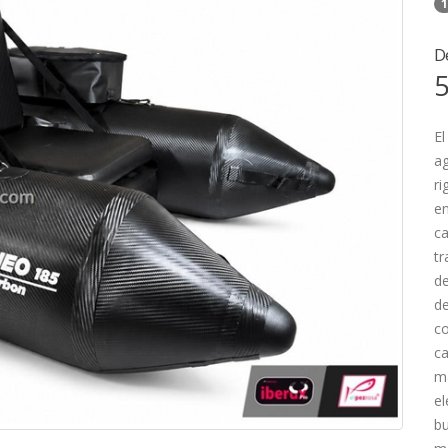
1
D
5
El
ag
ri
en
ca
tr
de
de
c
ca
má
el
bu