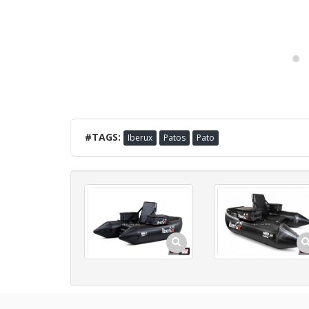
#TAGS:
Iberux
Patos
Pato