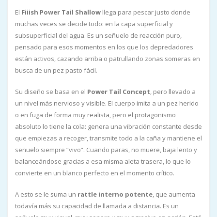
El
Fiiish Power Tail Shallow
llega para pescar justo donde
muchas veces se decide todo: en la capa superficial y
subsuperficial del agua. Es un señuelo de reacción puro,
pensado para esos momentos en los que los depredadores
están activos, cazando arriba o patrullando zonas someras en
busca de un pez pasto fácil.
Su diseño se basa en el
Power Tail Concept
, pero llevado a
un nivel más nervioso y visible. El cuerpo imita a un pez herido
o en fuga de forma muy realista, pero el protagonismo
absoluto lo tiene la cola: genera una vibración constante desde
que empiezas a recoger, transmite todo a la caña y mantiene el
señuelo siempre “vivo”. Cuando paras, no muere, baja lento y
balanceándose gracias a esa misma aleta trasera, lo que lo
convierte en un blanco perfecto en el momento crítico.
A esto se le suma un
rattle interno potente
, que aumenta
todavía más su capacidad de llamada a distancia. Es un