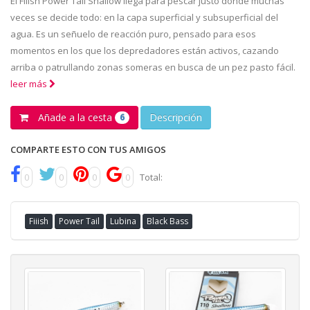
El Fiiish Power Tail Shallow llega para pescar justo donde muchas
veces se decide todo: en la capa superficial y subsuperficial del
agua. Es un señuelo de reacción puro, pensado para esos
momentos en los que los depredadores están activos, cazando
arriba o patrullando zonas someras en busca de un pez pasto fácil.
leer más
Añade a la cesta
Descripción
6
COMPARTE ESTO CON TUS AMIGOS
0
0
0
0
Total:
Fiiish
Power Tail
Lubina
Black Bass