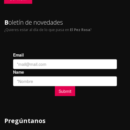
B
oletín de novedades
¿Quieres estar al día de lo que pasa en
El Pez Rosa
?
Pregúntanos