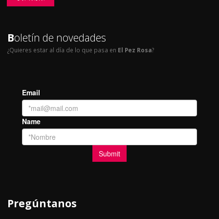
B
oletín de novedades
¿Quieres estar al día de lo que pasa en
El Pez Rosa
?
Pregúntanos