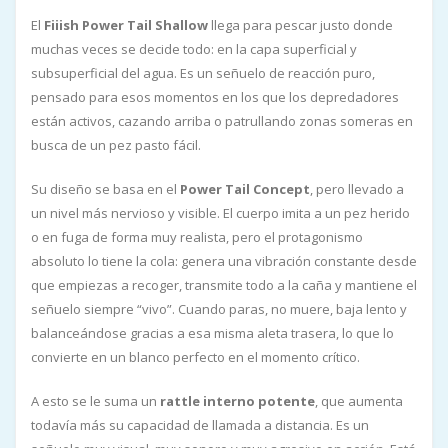
El
Fiiish Power Tail Shallow
llega para pescar justo donde
muchas veces se decide todo: en la capa superficial y
subsuperficial del agua. Es un señuelo de reacción puro,
pensado para esos momentos en los que los depredadores
están activos, cazando arriba o patrullando zonas someras en
busca de un pez pasto fácil.
Su diseño se basa en el
Power Tail Concept
, pero llevado a
un nivel más nervioso y visible. El cuerpo imita a un pez herido
o en fuga de forma muy realista, pero el protagonismo
absoluto lo tiene la cola: genera una vibración constante desde
que empiezas a recoger, transmite todo a la caña y mantiene el
señuelo siempre “vivo”. Cuando paras, no muere, baja lento y
balanceándose gracias a esa misma aleta trasera, lo que lo
convierte en un blanco perfecto en el momento crítico.
A esto se le suma un
rattle interno potente
, que aumenta
todavía más su capacidad de llamada a distancia. Es un