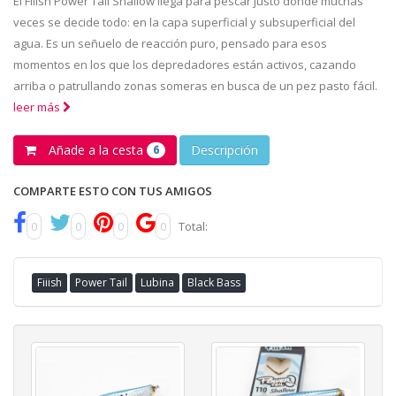
El Fiiish Power Tail Shallow llega para pescar justo donde muchas
veces se decide todo: en la capa superficial y subsuperficial del
agua. Es un señuelo de reacción puro, pensado para esos
momentos en los que los depredadores están activos, cazando
arriba o patrullando zonas someras en busca de un pez pasto fácil.
leer más
Añade a la cesta
Descripción
6
COMPARTE ESTO CON TUS AMIGOS
0
0
0
0
Total:
Fiiish
Power Tail
Lubina
Black Bass