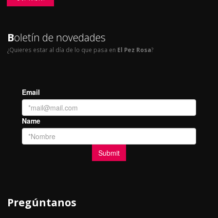
B
oletín de novedades
¿Quieres estar al día de lo que pasa en
El Pez Rosa
?
Pregúntanos