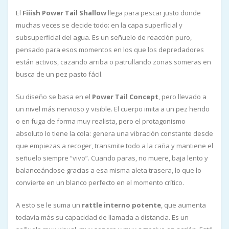
El
Fiiish Power Tail Shallow
llega para pescar justo donde
muchas veces se decide todo: en la capa superficial y
subsuperficial del agua. Es un señuelo de reacción puro,
pensado para esos momentos en los que los depredadores
están activos, cazando arriba o patrullando zonas someras en
busca de un pez pasto fácil.
Su diseño se basa en el
Power Tail Concept
, pero llevado a
un nivel más nervioso y visible. El cuerpo imita a un pez herido
o en fuga de forma muy realista, pero el protagonismo
absoluto lo tiene la cola: genera una vibración constante desde
que empiezas a recoger, transmite todo a la caña y mantiene el
señuelo siempre “vivo”. Cuando paras, no muere, baja lento y
balanceándose gracias a esa misma aleta trasera, lo que lo
convierte en un blanco perfecto en el momento crítico.
A esto se le suma un
rattle interno potente
, que aumenta
todavía más su capacidad de llamada a distancia. Es un