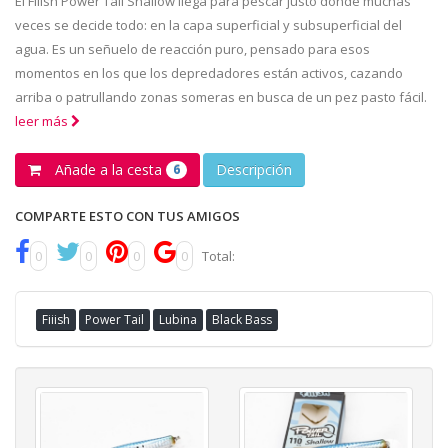
El Fiiish Power Tail Shallow llega para pescar justo donde muchas
veces se decide todo: en la capa superficial y subsuperficial del
agua. Es un señuelo de reacción puro, pensado para esos
momentos en los que los depredadores están activos, cazando
arriba o patrullando zonas someras en busca de un pez pasto fácil.
leer más
Añade a la cesta
Descripción
6
COMPARTE ESTO CON TUS AMIGOS
0
0
0
0
Total:
Fiiish
Power Tail
Lubina
Black Bass