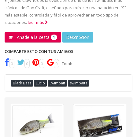
El Jointed Claw 168 es la evolución de uno de los swimbaits más
icónicos de Gan Craft, diseñado para ofrecer una natación en “S”
más estable, controlada y fácil de aprovechar en todo tipo de
situaciones.
leer más
Añade a la cesta
Descripción
1
COMPARTE ESTO CON TUS AMIGOS
0
0
0
0
Total:
Black Bass
Lucio
Swimbait
swimbaits