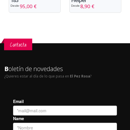
95,00 €
8,90 €
Desde
Desde
Contacta
B
oletín de novedades
¿Quieres estar al día de lo que pasa en
El Pez Rosa
?