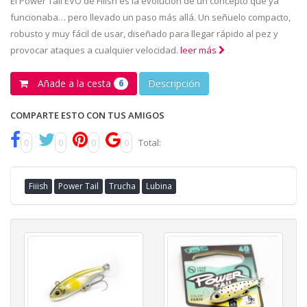
El Power Tail EVO de Fiiish es la evolución de un concepto que ya
funcionaba… pero llevado un paso más allá. Un señuelo compacto,
robusto y muy fácil de usar, diseñado para llegar rápido al pez y
provocar ataques a cualquier velocidad.
leer más
Añade a la cesta
Descripción
6
COMPARTE ESTO CON TUS AMIGOS
0
0
0
0
Total:
Fiiish
Power Tail
Trucha
Lubina