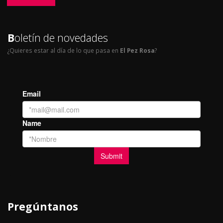
B
oletín de novedades
¿Quieres estar al día de lo que pasa en
El Pez Rosa
?
Pregúntanos