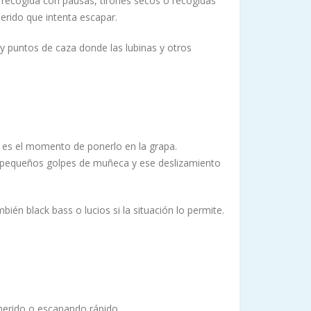
 recogida con pausas, tirones secos o recogidas
erido que intenta escapar.
y puntos de caza donde las lubinas y otros
, es el momento de ponerlo en la grapa.
as, pequeños golpes de muñeca y ese deslizamiento
én black bass o lucios si la situación lo permite.
herido o escapando rápido.