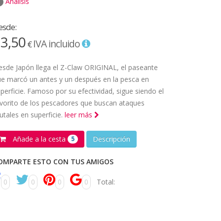
Análisis
esde:
3,50
IVA incluido
€
sde Japón llega el Z-Claw ORIGINAL, el paseante
e marcó un antes y un después en la pesca en
perficie. Famoso por su efectividad, sigue siendo el
vorito de los pescadores que buscan ataques
utales en superficie.
leer más
Añade a la cesta
Descripción
5
OMPARTE ESTO CON TUS AMIGOS
0
0
0
0
Total: