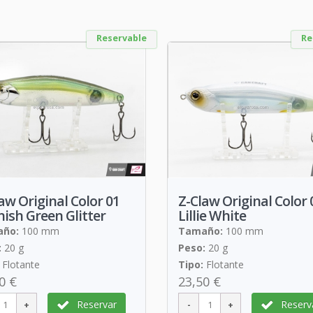
Reservable
Re
aw Original Color 01
Z-Claw Original Color 
ish Green Glitter
Lillie White
ño:
100 mm
Tamaño:
100 mm
:
20 g
Peso:
20 g
Flotante
Tipo:
Flotante
0 €
23,50 €
Reservar
Reserv