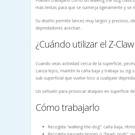
Puedes trabajarlo como un walking the dog clásico
más lentas para que se sumerja ligeramente y se m
Su diseño permite lances muy largos y precisos, i
depredadores acechan.
¿Cuándo utilizar el Z-Claw
Cuando veas actividad cerca de la superficie, pec
Lanza lejos, mantén la caña baja y trabaja su zig
sub-superficial que vuelve loco a cualquier depreda
Un señuelo para provocar ataques en superficie de 
Cómo trabajarlo
Recogida “walking-the-dog”: caña baja, ritmo 
Recogida pausada tirones o “head- nods”: p