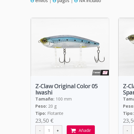
envios
|
pagos
|
IVA incluido
Z-Claw Original Color 05
Z-Cl
Iwashi
Span
Tamaño:
100 mm
Tama
Peso:
20 g
Peso
Tipo:
Flotante
Tipo:
23,50 €
23,5
Añadir