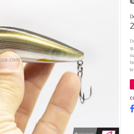
0
D
2
De
qu
su
fa
br
C