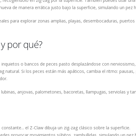
, recogiéndolo en zig-zag por la superficie. También puedes usar una
ueva de manera errática justo bajo la superficie, simulando un pez h
deales para explorar zonas amplias, playas, desembocaduras, puertos 
 y por qué?
es inquietos o bancos de peces pasto desplazándose con nerviosismo
-zag natural. Si los peces están más apáticos, cambia el ritmo: paus
dor.
lubinas, anjovas, palometones, bacoretas, llampugas, serviolas y tambi
constante... el Z-Claw dibuja un zig-zag clásico sobre la superficie.
uedes provocar movimientos súbitos, zambullidas, simulando un pez 