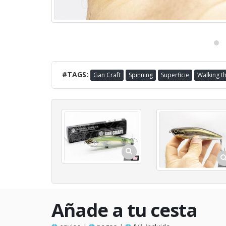
#TAGS:
Gan Craft
Spinning
Superficie
Walking t
Añade a tu cesta