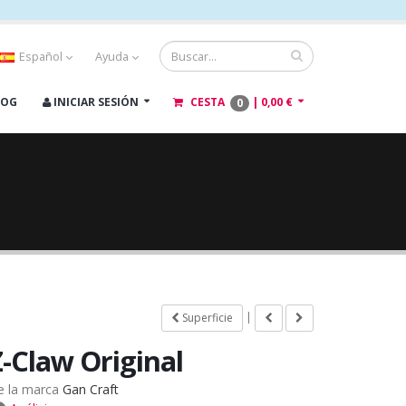
Español
Ayuda
LOG
INICIAR SESIÓN
CESTA
|
0,00 €
0
|
Superficie
Z-Claw Original
e la marca
Gan Craft