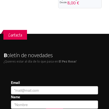
8,00 €
Desde
Contacta
B
oletín de novedades
¿Quieres estar al día de lo que pasa en
El Pez Rosa
?