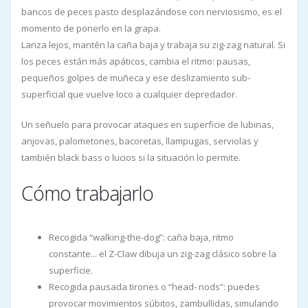
bancos de peces pasto desplazándose con nerviosismo, es el
momento de ponerlo en la grapa.
Lanza lejos, mantén la caña baja y trabaja su zig-zag natural. Si
los peces están más apáticos, cambia el ritmo: pausas,
pequeños golpes de muñeca y ese deslizamiento sub-
superficial que vuelve loco a cualquier depredador.
Un señuelo para provocar ataques en superficie de lubinas,
anjovas, palometones, bacoretas, llampugas, serviolas y
también black bass o lucios si la situación lo permite.
Cómo trabajarlo
Recogida “walking-the-dog”: caña baja, ritmo
constante... el Z-Claw dibuja un zig-zag clásico sobre la
superficie.
Recogida pausada tirones o “head- nods”: puedes
provocar movimientos súbitos, zambullidas, simulando