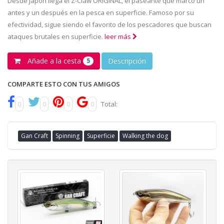
Desde Japón llega el Z-Claw ORIGINAL, el paseante que marcó un
antes y un después en la pesca en superficie. Famoso por su
efectividad, sigue siendo el favorito de los pescadores que buscan
ataques brutales en superficie.
leer más
Añade a la cesta
Descripción
5
COMPARTE ESTO CON TUS AMIGOS
0
0
0
0
Total:
Gan Craft
Spinning
Superficie
Walking the dog