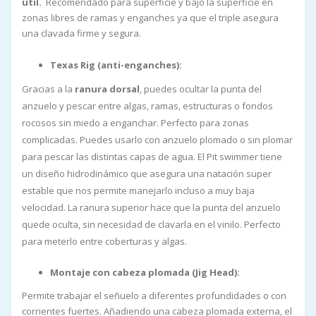
útil.
Recomendado para superficie y bajo la superficie en
zonas libres de ramas y enganches ya que el triple asegura
una clavada firme y segura.
Texas Rig (anti-enganches):
Gracias a la
ranura dorsal
, puedes ocultar la punta del
anzuelo y pescar entre algas, ramas, estructuras o fondos
rocosos sin miedo a enganchar. Perfecto para zonas
complicadas. Puedes usarlo con anzuelo plomado o sin plomar
para pescar las distintas capas de agua. El Pit swimmer tiene
un diseño hidrodinámico que asegura una natación super
estable que nos permite manejarlo incluso a muy baja
velocidad. La ranura superior hace que la punta del anzuelo
quede oculta, sin necesidad de clavarla en el vinilo. Perfecto
para meterlo entre coberturas y algas.
Montaje con cabeza plomada (Jig Head):
Permite trabajar el señuelo a diferentes profundidades o con
corrientes fuertes. Añadiendo una cabeza plomada externa, el