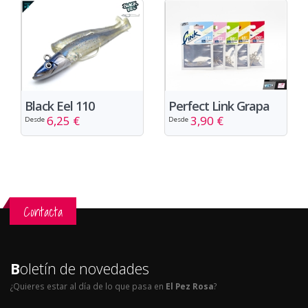
Black Eel 110
Perfect Link Grapa
6,25 €
3,90 €
Desde
Desde
Contacta
B
oletín de novedades
¿Quieres estar al día de lo que pasa en
El Pez Rosa
?