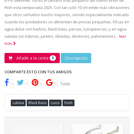
El Pit Swimmer 100 es el tamaño más pequeño del nuevo vinilo de
Fiish esta temporada 2025. Con tan solo 10 cm emite más vibraciones
que otros señuelos mucho mayores, siendo especialmente indicado
cuando los predadores se alimentan de presas pequeñas. Eficaz en
agua dulce con barbos, black bass, percas, luciopeercas, y en agua
salada con lubinas, jureles, obladas, dentones, palometones...
leer
más
Añade a la cesta
Descripción
8
COMPARTE ESTO CON TUS AMIGOS
0
0
0
0
Total:
Lubina
Black Bass
Lucio
Fiiish