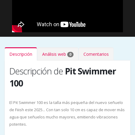
Descripción
Análisis web
Comentarios
0
Descripción de
Pit Swimmer
100
El Pit Swimmer 100 es la talla más pequeña del nuevo señuelo
de Fiiish este 2025... Con tan solo 10 cm es capaz de mover más
agua que señuelos mucho mayores, emitiendo vibraciones
potentes.