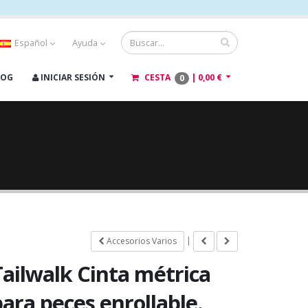
Español
Ayuda
LOG
INICIAR SESIÓN
CESTA
|
0,00 €
0
|
Accesorios Varios
Tailwalk Cinta métrica
ara peces enrollable.