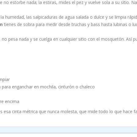
ue no estorbe nada; la estiras, mides el pez y vuelve sola a su sitio. 
 la humedad, las salpicaduras de agua salada o dulce y se limpia rápi
cm
tienes de sobra para medir desde truchas y bass hasta lubinas o luc
 no pesa nada y se cuelga en cualquier sitio con el mosquetón. Así 
impiar
ara enganchar en mochila, cinturón o chaleco
pre encima
s esa cinta métrica que nunca molesta, que mide todo lo que hace falt