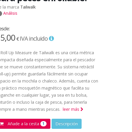
e la marca
Tailwalk
Análisis
esde:
5,00
IVA incluido
€
 Roll Up Measure de Tailwalk es una cinta métrica
ompacta diseñada especialmente para el pescador
e se mueve constantemente. Su sistema retráctil
oll-up) permite guardarla fácilmente sin ocupar
pacio en la mochila o chaleco. Además, cuenta con
 práctico mosquetón magnético que facilita su
ganche en cualquier lugar, ya sea en tu bolsa,
nturón o incluso la caja de pesca, para tenerla
iempre a mano mientras pescas.
leer más
Añade a la cesta
Descripción
1