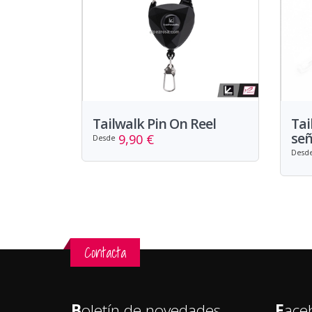
Tailwalk Pin On Reel
Tai
señ
9,90 €
Desde
Desd
Contacta
B
oletín de novedades
F
ace