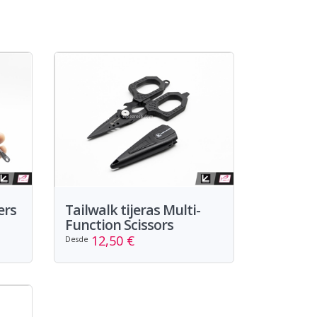
ers
Tailwalk tijeras Multi-
Function Scissors
12,50 €
Desde