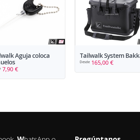
lwalk Aguja coloca
Tailwalk System Bak
uelos
165,00 €
Desde
7,90 €
e
book,
W
hatsApp o
Pregúntanos