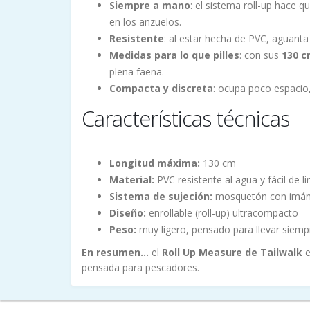
Siempre a mano
: el sistema roll-up hace q
en los anzuelos.
Resistente
: al estar hecha de PVC, aguanta
Medidas para lo que pilles
: con sus
130 
plena faena.
Compacta y discreta
: ocupa poco espacio,
Características técnicas
Longitud máxima:
130 cm
Material:
PVC resistente al agua y fácil de l
Sistema de sujeción:
mosquetón con imán p
Diseño:
enrollable (roll-up) ultracompacto
Peso:
muy ligero, pensado para llevar siem
En resumen...
el
Roll Up Measure de Tailwalk
e
pensada para pescadores.