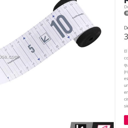
D
0
D
3
El
c
qu
(r
es
un
en
ci
s