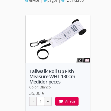
envios
|
pagos
|
IVA incluido
Tailwalk Roll Up Fish
Measure WHT 130cm
Medidor peces
Color: Blanco
35,00 €
Añadir