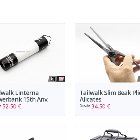
lwalk Linterna
Tailwalk Slim Beak Pli
erbank 15th Anv.
Alicates
52,50 €
34,50 €
e
Desde