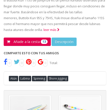
El Buttobi Kun 115S de Jumprize es un pencil hundido diseñado para
llegar donde muy pocos consiguen llegar, incluso en condiciones de
mar fuerte. Basándose en la efectividad de las tallas
menores, Buttobi Kun 95S y 75HS, Yuki Inoue diseña el tamaño 115S
como el hermano mayor que nos permitirá pescar desde lubinas
hasta atunes desde orilla.
leer más
Añade a la cesta
Descripción
13
COMPARTE ESTO CON TUS AMIGOS
0
0
0
0
Total:
Atún
Lubina
Spinning
Shore jigging