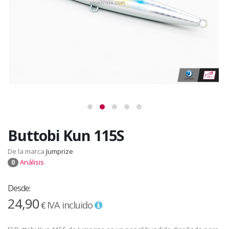
Buttobi Kun 115S
De la marca
Jumprize
Análisis
0
Desde:
24,90
IVA incluido
€