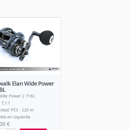
walk Elan Wide Power
BL
Wide Power 2 71BL
 7,1:1
idad: PE3 - 220 m
ela en Izquierda
00 €