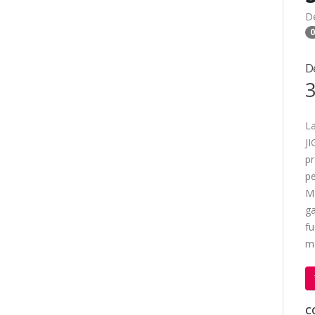
D
0
D
3
La
JI
pr
pe
Ma
ga
f
má
C