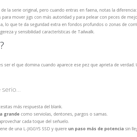
 de la serie original, pero cuando entras en faena, notas la diferencia:
es para mover jigs con más autoridad y para pelear con peces de mejo
ja, lo que te da seguridad extra en fondos profundos o zonas de corri
reza y sensibilidad características de Tailwalk.
?
ieres ser el que domina cuando aparece ese pez que aprieta de verdad.
serio...
esitas más respuesta del blank.
 a grande
como serviolas, dentones, pargos o samas.
aprovechar cada toque del señuelo.
iene de una L-JIGGYS SSD y quiere
un paso más de potencia
sin lle