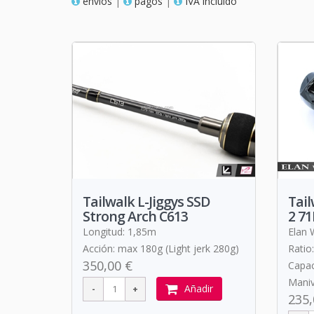
envios
|
pagos
|
IVA incluido
Tailwalk L-Jiggys SSD
Tail
Strong Arch C613
2 71
Longitud: 1,85m
Elan 
Acción: max 180g (Light jerk 280g)
Ratio:
350,00 €
Capac
Maniv
Añadir
235,