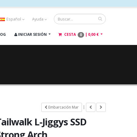
Español
Ayuda
LOG
INICIAR SESIÓN
CESTA
|
0,00 €
0
|
Embarcación Mar
Tailwalk L-Jiggys SSD
Strong Arch