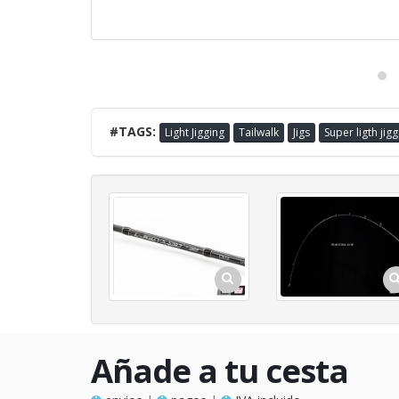
#TAGS:
Light Jigging
Tailwalk
Jigs
Super ligth jig
Añade a tu cesta