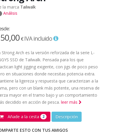
e la marca
Tailwalk
Análisis
esde:
50,00
IVA incluido
€
 Strong Arch es la versión reforzada de la serie L-
GGYS SSD de Tailwalk. Pensada para los que
actican light jigging exigente, con jigs de poco peso
ro en situaciones donde necesitas potencia extra.
ntiene la ligereza y respuesta que caracterizan a la
ma, pero con un blank más potente, una reserva de
uerza mayor en el tramo bajo y un comportamiento
s decidido en acción de pesca.
leer más
Añade a la cesta
Descripción
2
OMPARTE ESTO CON TUS AMIGOS