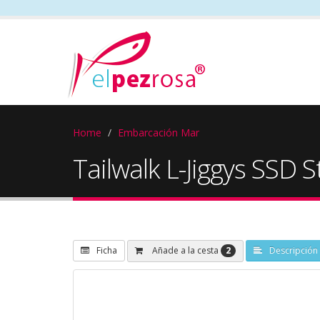
Home
Embarcación Mar
Tailwalk L-Jiggys SSD 
2
Añade a la cesta
Ficha
Descripción