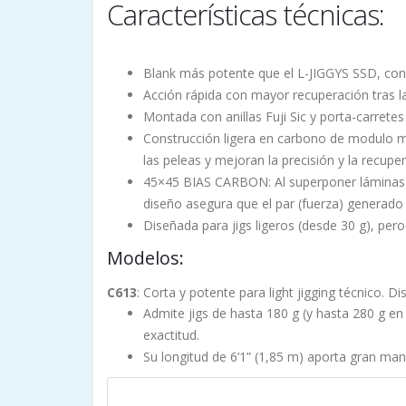
Características técnicas:
Blank más potente que el L-JIGGYS SSD, con
Acción rápida con mayor recuperación tras la
Montada con anillas Fuji Sic y porta-carretes 
Construcción ligera en carbono de modulo me
las peleas y mejoran la precisión y la recuper
45×45 BIAS CARBON: Al superponer láminas de 
diseño asegura que el par (fuerza) generado 
Diseñada para jigs ligeros (desde 30 g), per
Modelos:
C613
: Corta y potente para light jigging técnico.
Admite jigs de hasta 180 g (y hasta 280 g en
exactitud.
Su longitud de 6’1” (1,85 m) aporta gran mani