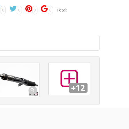
0
0
0
0
Total:
+12