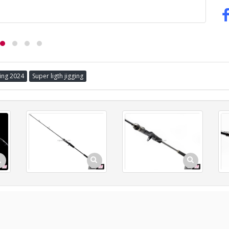
ging 2024
Super ligth jigging