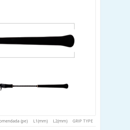
comendada (pe)
L1(mm)
L2(mm)
GRIP TYPE