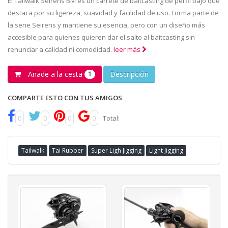
El Tailwalk Seirens BM es un carrete de baitcasting de perfil bajo que
destaca por su ligereza, suavidad y facilidad de uso. Forma parte de
la serie Seirens y mantiene su esencia, pero con un diseño más
accesible para quienes quieren dar el salto al baitcasting sin
renunciar a calidad ni comodidad.
leer más
Añade a la cesta
Descripción
1
COMPARTE ESTO CON TUS AMIGOS
0
0
0
0
Total:
Tailwalk
Tai Rubber
Super Ligh Jigging
Light Jigging