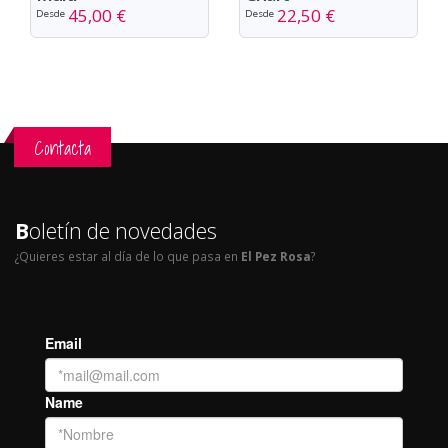
45,00 €
22,50 €
Desde
Desde
Contacta
B
oletín de novedades
¿Quieres estar al día de lo que pasa en
El Pez Rosa
?