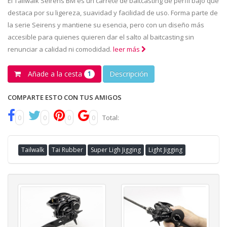
El Tailwalk Seirens BM es un carrete de baitcasting de perfil bajo que
destaca por su ligereza, suavidad y facilidad de uso. Forma parte de
la serie Seirens y mantiene su esencia, pero con un diseño más
accesible para quienes quieren dar el salto al baitcasting sin
renunciar a calidad ni comodidad.
leer más
Añade a la cesta
Descripción
1
COMPARTE ESTO CON TUS AMIGOS
0
0
0
0
Total:
Tailwalk
Tai Rubber
Super Ligh Jigging
Light Jigging