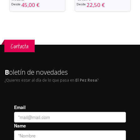
45,00 €
22,50 €
Desde
Desde
Contacta
B
oletín de novedades
¿Quieres estar al día de lo que pasa en
El Pez Rosa
?