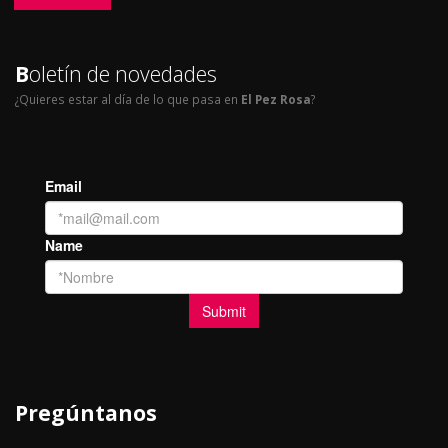
B
oletín de novedades
¿Quieres estar al día de lo que pasa en
El Pez Rosa
?
Pregúntanos