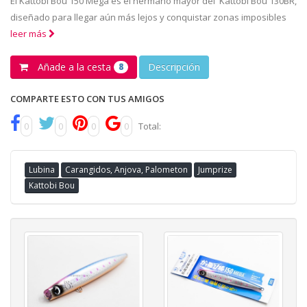
El Kattobi Bou 150 Mega es el hermano mayor del Kattobi Bou 130BR,
diseñado para llegar aún más lejos y conquistar zonas imposibles
leer más
Añade a la cesta
Descripción
8
COMPARTE ESTO CON TUS AMIGOS
0
0
0
0
Total:
Lubina
Carangidos, Anjova, Palometon
Jumprize
Kattobi Bou