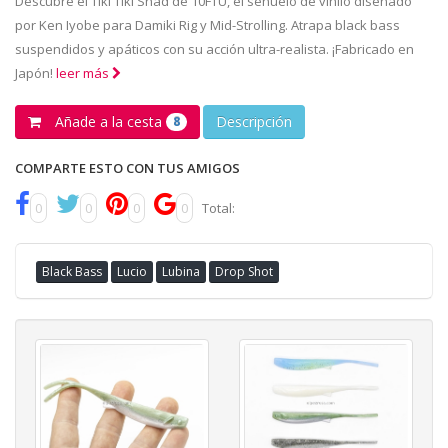
Descubre el Tiki Tiki Shad de 10FTU, el señuelo de vinilo diseñado
por Ken Iyobe para Damiki Rig y Mid-Strolling. Atrapa black bass
suspendidos y apáticos con su acción ultra-realista. ¡Fabricado en
Japón!
leer más
Añade a la cesta
Descripción
8
COMPARTE ESTO CON TUS AMIGOS
0
0
0
0
Total:
Black Bass
Lucio
Lubina
Drop Shot