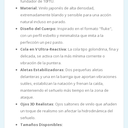
fundador de 10FTU.
Material:
Vinilo japonés de alta densidad,
extremadamente blando y sensible para una acción
natural incluso en parado.
Diseño del Cuerpo:
Inspirado en el formato "fluke",
con un perfil esbelto y minimalista que imita a la
perfección un pez pasto.
Cola en V Ultra-Reactiva:
La cola tipo golondrina, fina y
delicada, se activa con la más mínima corriente o
vibración de la puntera.
Aletas Estabilizadoras:
Dos pequeñas aletas
delanteras y una en la barriga que aportan vibraciones
sutiles, estabilizan la natación y frenan la caída,
manteniendo el señuelo más tiempo en la zona de
ataque.
Ojos 3D Realistas:
Ojos saltones de vinilo que añaden
un toque de realismo sin afectar la hidrodinámica del
señuelo.
Tamaños Disponibles: