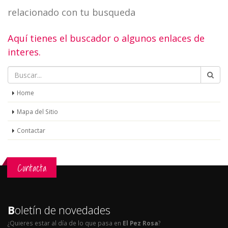
relacionado con tu busqueda
Aquí tienes el buscador o algunos enlaces de
interes.
Home
Mapa del Sitio
Contactar
Contacta
B
oletín de novedades
¿Quieres estar al día de lo que pasa en
El Pez Rosa
?