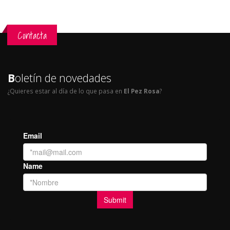
Contacta
B
oletín de novedades
¿Quieres estar al día de lo que pasa en
El Pez Rosa
?