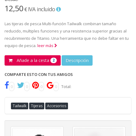
12,50
IVA incluido
€
Las tijeras de pesca Multi-función Tailwalk combinan tamaño
reducido, multiples funciones y una resistencia superior gracias al
recubrimiento de Titanio. Una herramienta que no debe faltar en tu
equipo de pesca.
leer más
Añade a la cesta
Descripción
2
COMPARTE ESTO CON TUS AMIGOS
0
0
0
0
Total:
Tailwalk
Tijeras
Accesorios