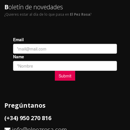
B
oletín de novedades
¿Quieres estar al día de lo que pasa en
El Pez Rosa
?
Pregúntanos
(+34) 950 270 816
info@elpezrosa.com