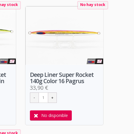
hay stock
No hay stock
ket
Deep Liner Super Rocket
in
140g Color 16 Pagrus
33,90 €
No disponible
hay stock