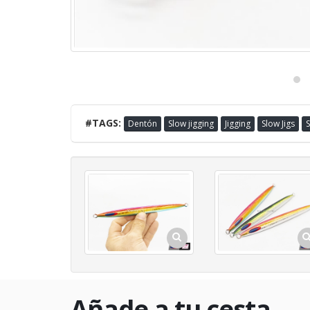
#TAGS:
Dentón
Slow jigging
Jigging
Slow Jigs
S
Añade a tu cesta