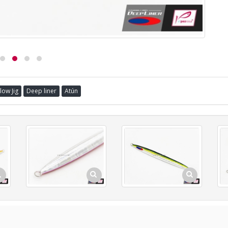
low Jig
Deep liner
Atún