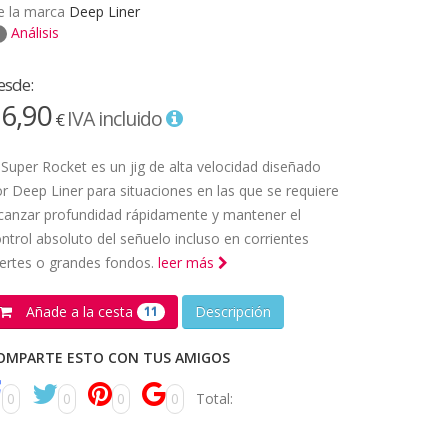
e la marca
Deep Liner
Análisis
esde:
6,90
IVA incluido
€
 Super Rocket es un jig de alta velocidad diseñado
r Deep Liner para situaciones en las que se requiere
canzar profundidad rápidamente y mantener el
ntrol absoluto del señuelo incluso en corrientes
ertes o grandes fondos.
leer más
Añade a la cesta
Descripción
11
OMPARTE ESTO CON TUS AMIGOS
0
0
0
0
Total: