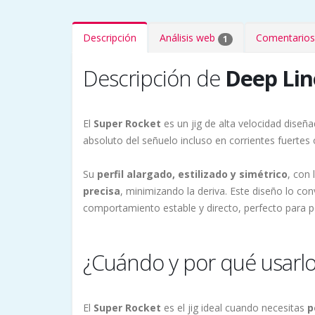
Descripción
Análisis web
Comentarios
1
Descripción de
Deep Lin
El
Super Rocket
es un jig de alta velocidad diseñ
absoluto del señuelo incluso en corrientes fuertes
Su
perfil alargado, estilizado
y
simétrico
, con
precisa
, minimizando la deriva. Este diseño lo co
comportamiento estable y directo, perfecto para p
¿Cuándo y por qué usarl
El
Super Rocket
es el jig ideal cuando necesitas
p