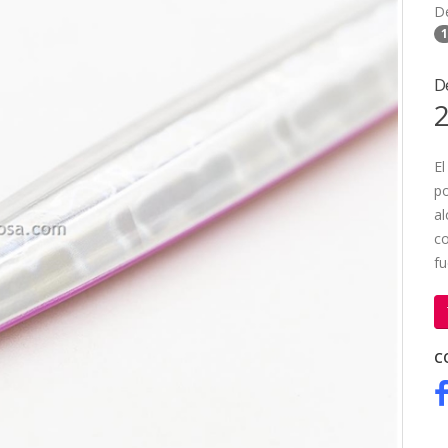
D
1
D
2
El
po
al
co
fu
C