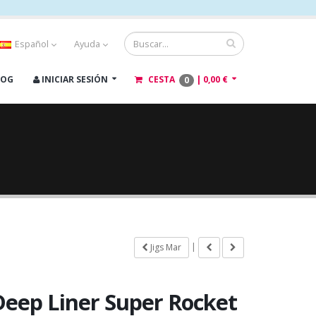
Español
Ayuda
LOG
INICIAR SESIÓN
CESTA
|
0,00 €
0
|
Jigs Mar
Deep Liner Super Rocket