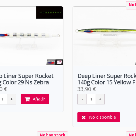
No 
 Liner Super Rocket
Deep Liner Super Roc
 Color 29 Ns Zebra
140g Color 15 Yellow F
0 €
33,90 €
Añadir
No disponible
No hay stock
No 