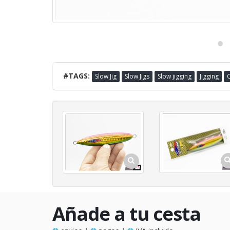
#TAGS:
Slow Jig
Slow Jigs
Slow jigging
Jigging
Añade a tu cesta