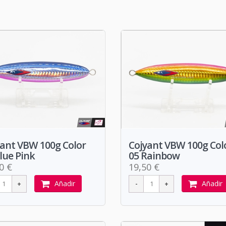
yant VBW 100g Color
Cojyant VBW 100g Col
lue Pink
05 Rainbow
0 €
19,50 €
Añadir
Añadir