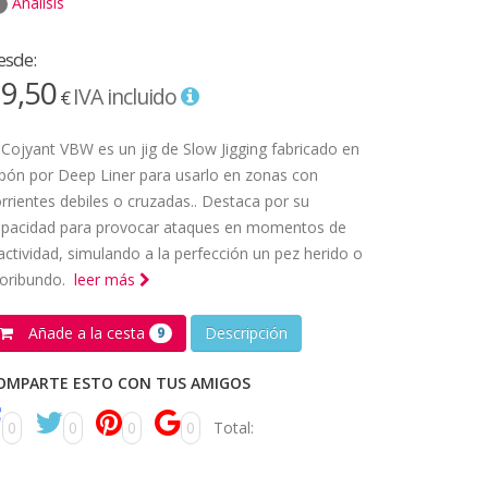
Análisis
esde:
9,50
IVA incluido
€
 Cojyant VBW es un jig de Slow Jigging fabricado en
pón por Deep Liner para usarlo en zonas con
rrientes debiles o cruzadas.. Destaca por su
apacidad para provocar ataques en momentos de
actividad, simulando a la perfección un pez herido o
oribundo.
leer más
Añade a la cesta
Descripción
9
OMPARTE ESTO CON TUS AMIGOS
0
0
0
0
Total: