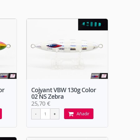
or
Cojyant VBW 130g Color
02 NS Zebra
25,70 €
Añadir