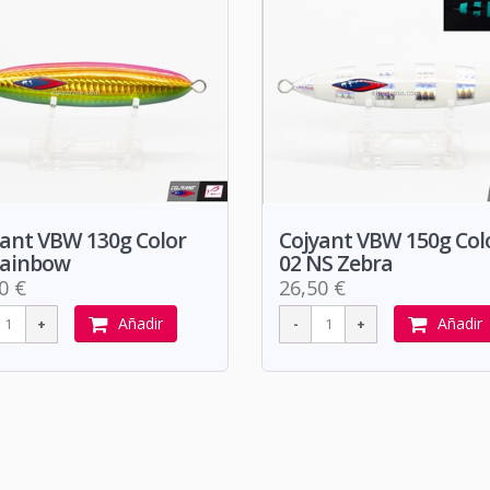
yant VBW 130g Color
Cojyant VBW 150g Col
Rainbow
02 NS Zebra
0 €
26,50 €
Añadir
Añadir