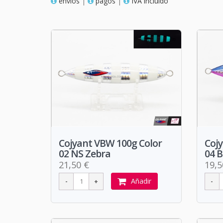
envios
|
pagos
|
IVA incluido
Cojyant VBW 100g Color
Coj
02 NS Zebra
04 B
21,50 €
19,5
Añadir