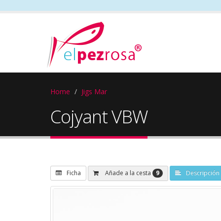
Home
Jigs Mar
Cojyant VBW
9
Añade a la cesta
Ficha
Descripción