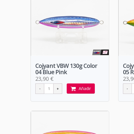
Cojyant VBW 130g Color
Coj
04 Blue Pink
05 
23,90 €
23,9
Añadir