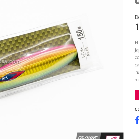
0
D
1
El
Ja
co
c
in
m
C