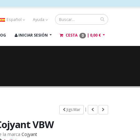
Español
Ayuda
LOG
INICIAR SESIÓN
CESTA
|
0,00 €
0
|
Jigs Mar
Cojyant VBW
e la marca
Cojyant