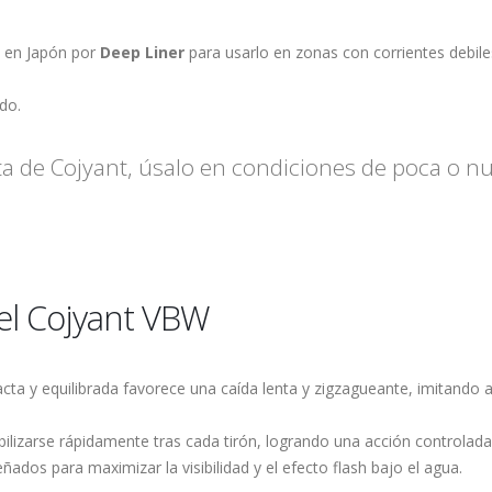
o en Japón por
Deep Liner
para usarlo en zonas con corrientes debil
do.
ta de Cojyant, úsalo en condiciones de poca o nul
del Cojyant VBW
ta y equilibrada favorece una caída lenta y zigzagueante, imitando a
.
abilizarse rápidamente tras cada tirón, logrando una acción controla
eñados para maximizar la visibilidad y el efecto flash bajo el agua.