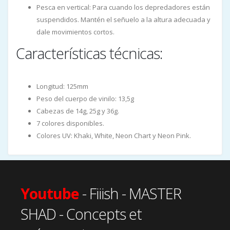
Pesca en vertical: Para cuando los depredadores están
suspendidos. Mantén el señuelo a la altura adecuada y
dale movimientos cortos.
Características técnicas:
Longitud: 125mm
Peso del cuerpo de vinilo: 13,5g
Cabezas de 14g, 25g y 36g.
7 colores disponibles.
Colores UV: Khaki, White, Neon Chart y Neon Pink.
Youtube
- Fiiish - MASTER
SHAD - Concepts et