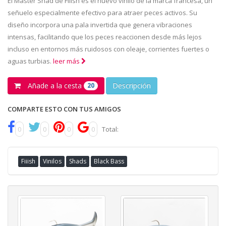
El Master Shad de Fiiish es el nuevo vinilo de la marca francesa, un
señuelo especialmente efectivo para atraer peces activos. Su
diseño incorpora una pala invertida que genera vibraciones
intensas, facilitando que los peces reaccionen desde más lejos
incluso en entornos más ruidosos con oleaje, corrientes fuertes o
aguas turbias.
leer más
Añade a la cesta
Descripción
20
COMPARTE ESTO CON TUS AMIGOS
0
0
0
0
Total:
Fiiish
Vinilos
Shads
Black Bass