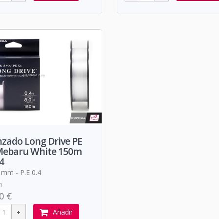
zado Long Drive PE
 Mebaru White 150m
4
 mm - P.E 0.4
m
0 €
Añadir