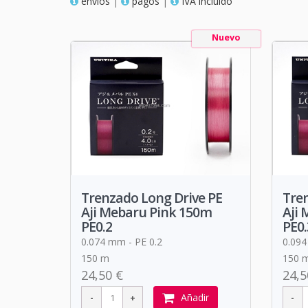
envios
|
pagos
|
IVA incluido
Nuevo
Trenzado Long Drive PE
Tren
Aji Mebaru Pink 150m
Aji
PE0.2
PE0.
0.074 mm - PE 0.2
0.094
150 m
150 
24,50 €
24,5
Añadir