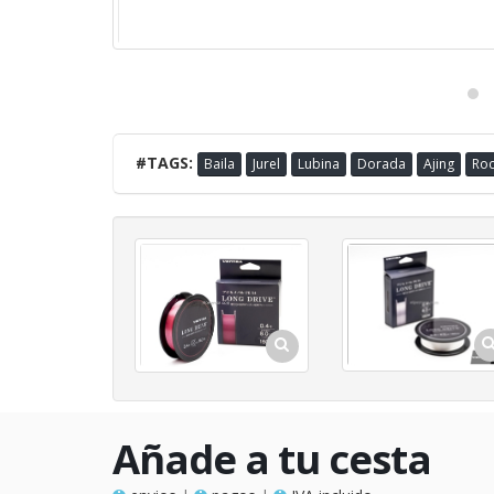
#TAGS:
Baila
Jurel
Lubina
Dorada
Ajing
Roc
Añade a tu cesta