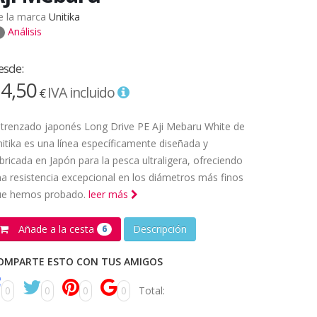
e la marca
Unitika
Análisis
esde:
4,50
IVA incluido
€
 trenzado japonés Long Drive PE Aji Mebaru White de
itika es una línea específicamente diseñada y
bricada en Japón para la pesca ultraligera, ofreciendo
a resistencia excepcional en los diámetros más finos
ue hemos probado.
leer más
Añade a la cesta
Descripción
6
OMPARTE ESTO CON TUS AMIGOS
0
0
0
0
Total: