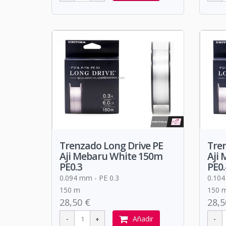
Trenzado Long Drive PE
Tren
Aji Mebaru White 150m
Aji
PE0.3
PE0.
0.094 mm - PE 0.3
0.104
150 m
150 
28,50 €
28,5
Añadir