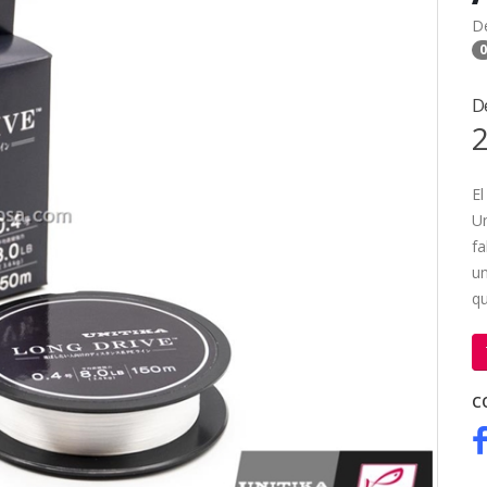
D
0
D
2
El
Un
fa
un
q
C