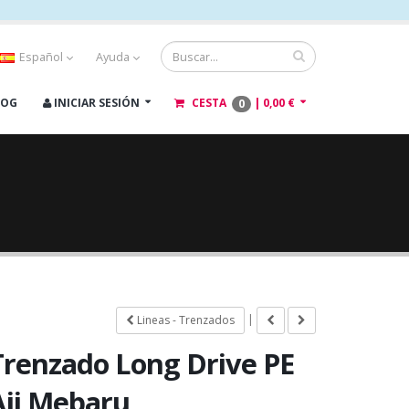
Español
Ayuda
LOG
INICIAR SESIÓN
CESTA
|
0,00 €
0
|
Lineas - Trenzados
Trenzado Long Drive PE
Aji Mebaru