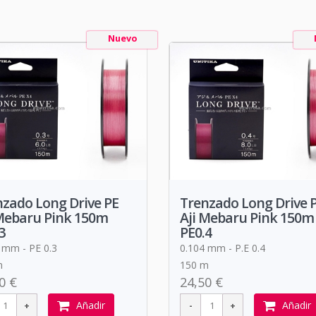
Nuevo
zado Long Drive PE
Trenzado Long Drive 
 Mebaru Pink 150m
Aji Mebaru Pink 150m
3
PE0.4
 mm - PE 0.3
0.104 mm - P.E 0.4
m
150 m
0 €
24,50 €
Añadir
Añadir