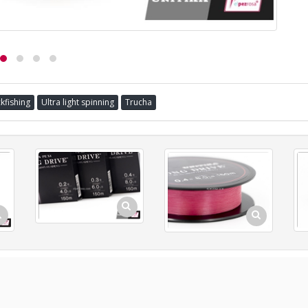
kfishing
Ultra light spinning
Trucha