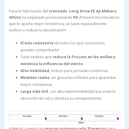
Para la fabricación del
trenzado Long Drive PE Aji Mebaru
White
ha empleado procesamiento
PD
(Prevent Discoloration)
que te aporta mejor resistencia, un tacto especialmente
sedoso y reduce la decoloración:
El más resistente
de todos los que conocemos,
¡puedes comprobarlo!
Tacto sedoso
que
reduce la friccion en las anillas y
minimiza la influencia del viento
.
Alta visibilidad
, incluso para jornadas nocturnas.
Medidas reales
, sin grosores inflados para aparentar
mayor resistencia.
Larga vida útil
, con alta impermeabilidad que evita la
absorción de sal y ralentiza su envejecimiento.
Además, cuenta con
marcas púrpura cada 25 metros
para