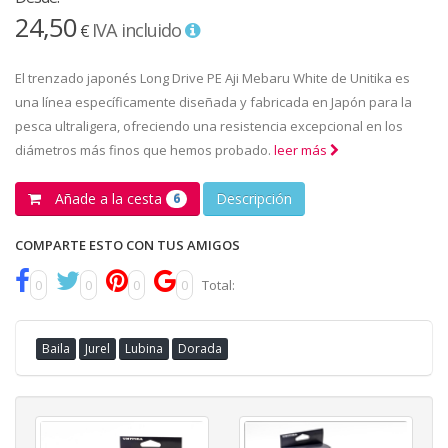
24,50
IVA incluido
€
El trenzado japonés Long Drive PE Aji Mebaru White de Unitika es
una línea específicamente diseñada y fabricada en Japón para la
pesca ultraligera, ofreciendo una resistencia excepcional en los
diámetros más finos que hemos probado.
leer más
Añade a la cesta
Descripción
6
COMPARTE ESTO CON TUS AMIGOS
0
0
0
0
Total:
Baila
Jurel
Lubina
Dorada