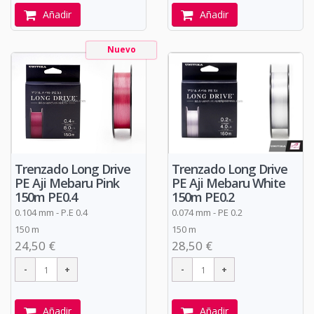
Añadir
Añadir
Nuevo
Trenzado Long Drive
Trenzado Long Drive
PE Aji Mebaru Pink
PE Aji Mebaru White
150m PE0.4
150m PE0.2
0.104 mm - P.E 0.4
0.074 mm - PE 0.2
150 m
150 m
24,50 €
28,50 €
Añadir
Añadir