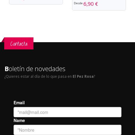
6,90 €
Desde
Contacta
B
oletín de novedades
¿Quieres estar al día de lo que pasa en
El Pez Rosa
?