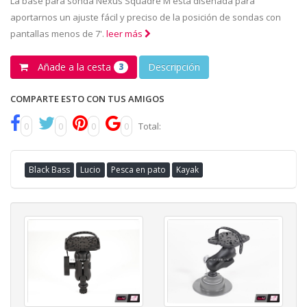
La base para sonda Nexus Squadre M está diseñada para
aportarnos un ajuste fácil y preciso de la posición de sondas con
pantallas menos de 7'.
leer más
Añade a la cesta
Descripción
3
COMPARTE ESTO CON TUS AMIGOS
0
0
0
0
Total:
Black Bass
Lucio
Pesca en pato
Kayak