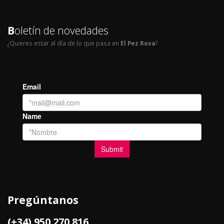
B
oletín de novedades
¿Quieres estar al día de lo que pasa en
El Pez Rosa
?
Pregúntanos
(+34) 950 270 816