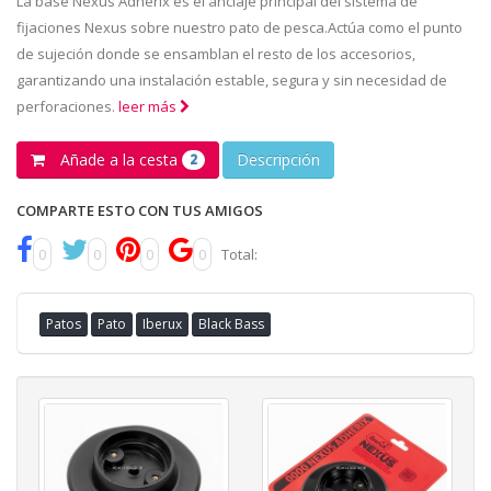
La base Nexus Adherix es el anclaje principal del sistema de
fijaciones Nexus sobre nuestro pato de pesca.Actúa como el punto
de sujeción donde se ensamblan el resto de los accesorios,
garantizando una instalación estable, segura y sin necesidad de
perforaciones.
leer más
Añade a la cesta
Descripción
2
COMPARTE ESTO CON TUS AMIGOS
0
0
0
0
Total:
Patos
Pato
Iberux
Black Bass