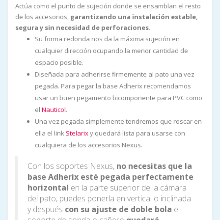
Actúa como el punto de sujeción donde se ensamblan el resto
de los accesorios,
garantizando una instalación estable,
segura y sin necesidad de perforaciones.
Su forma redonda nos da la máxima sujeción en
cualquier dirección ocupando la menor cantidad de
espacio posible.
Diseñada para adherirse firmemente al pato una vez
pegada. Para pegar la base Adherix recomendamos
usar un buen pegamento bicomponente para PVC como
el
Nauticol
.
Una vez pegada simplemente tendremos que roscar en
ella el link
Stelarix
y quedará lista para usarse con
cualquiera de los accesorios Nexus.
Con los soportes Nexus,
no necesitas que la
base Adherix esté pegada perfectamente
horizontal
en la parte superior de la cámara
del pato, puedes ponerla en vertical o inclinada
y después
con su ajuste de doble bola
el
soporte de sonda o cañero
quedará