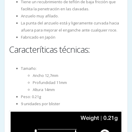
Tiene un recubrimiento de teflón de baja fricción que
facilita la penetración en las clavadas.
Anzuelo muy afilado.
La punta del anzuelo está y ligeramente curvada hacia
afuera para mejorar el enganche ante cualquier roce.
Fabricado en Japón
Caracteríticas técnicas:
Tamaño:
Ancho 12,7mm
Profundidad 11mm
Altura 14mm
Peso: 0.21g
9 unidades por blister