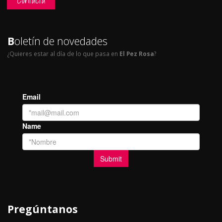
B
oletín de novedades
¿Quieres estar al día de lo que pasa en
El Pez Rosa
?
Pregúntanos