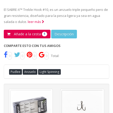
El SABRE-X™ Treble Hook #10, es un anzuelo triple pequeño pero de
gran resistencia, diseñado para la pesca ligera ya sea en agua
salada o dulce.
leer más
Añade a la cesta
Descripción
1
COMPARTE ESTO CON TUS AMIGOS
0
0
0
0
Total:
Pudlee
Anzuelo
Light Spinning