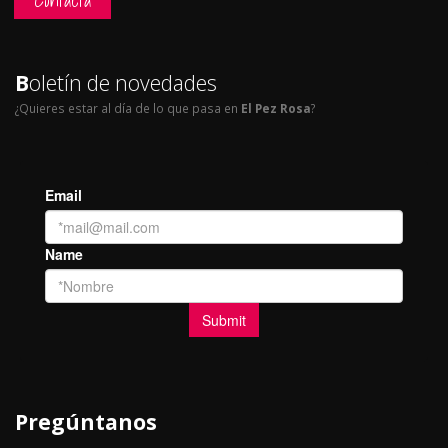
B
oletín de novedades
¿Quieres estar al día de lo que pasa en
El Pez Rosa
?
Pregúntanos