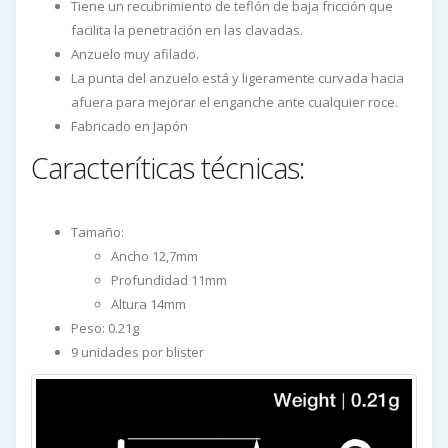
Tiene un recubrimiento de teflón de baja fricción que
facilita la penetración en las clavadas.
Anzuelo muy afilado.
La punta del anzuelo está y ligeramente curvada hacia
afuera para mejorar el enganche ante cualquier roce.
Fabricado en Japón
Caracteríticas técnicas:
Tamaño:
Ancho 12,7mm
Profundidad 11mm
Altura 14mm
Peso: 0.21g
9 unidades por blister