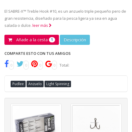
El SABRE-X™ Treble Hook #10, es un anzuelo triple pequeño pero de
gran resistencia, diseñado para la pesca ligera ya sea en agua
salada o dulce.
leer más
Añade a la cesta
Descripción
1
COMPARTE ESTO CON TUS AMIGOS
0
0
0
0
Total:
Pudlee
Anzuelo
Light Spinning