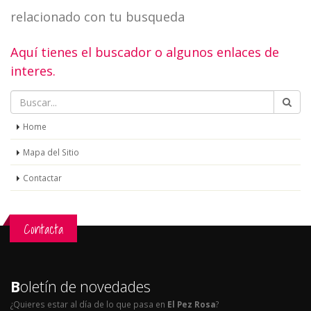
relacionado con tu busqueda
Aquí tienes el buscador o algunos enlaces de
interes.
Home
Mapa del Sitio
Contactar
Contacta
B
oletín de novedades
¿Quieres estar al día de lo que pasa en
El Pez Rosa
?