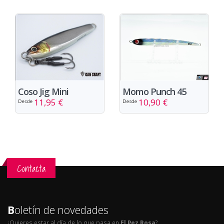
Coso Jig Mini
Momo Punch 45
11,95 €
10,90 €
Desde
Desde
Contacta
B
oletín de novedades
¿Quieres estar al día de lo que pasa en
El Pez Rosa
?