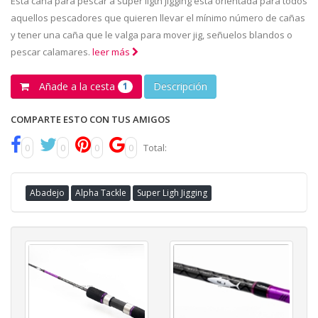
Esta caña para pescar a super ligth jigging está orientada para todos
aquellos pescadores que quieren llevar el mínimo número de cañas
y tener una caña que le valga para mover jig, señuelos blandos o
pescar calamares.
leer más
Añade a la cesta
Descripción
1
COMPARTE ESTO CON TUS AMIGOS
0
0
0
0
Total:
Abadejo
Alpha Tackle
Super Ligh Jigging