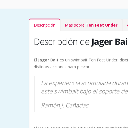
Descripción
Más sobre
Ten Feet Under
Descripción de
Jager Bai
El
Jager Bait
es un swimbait Ten Feet Under, dise
distintas acciones para pescar.
La experiencia acumulada durant
este swimbait bajo el soporte de
Ramón J. Cañadas