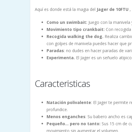
Aquí es donde está la magia del
Jager de 10FTU
,
Como un swimbait:
Juego con la manivela y
Movimiento tipo crankbait:
Con recogida 
Recogida walking the dog.
Realiza cambi
con golpes de manivela puedes hacer que pr
Paradas
: no dudes en hacer paradas de vario
Experimenta.
El Jager es un señuelo atipic
Caracteristicas
Natación polivalente
: El Jager te permit
profundice.
Menos enganches
: Su babero ancho es ca
Pequeño... pero no tanto:
Sus 15 cm de cue
movimiento sin aumentar el volumen.