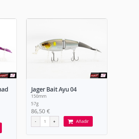
had
Jager Bait Ayu 04
150mm
57g
86,50 €
Añadir