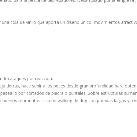
diseñado para la pesca de depredadores. Desarrollado por la empre
 una cola de vinilo que aporta un
diseño único, movimientos atractivo
endrá ataques por reaccion.
eja detras, hace subir a los peces desde gran profundidad para obten
pasea lo por cortados de piedra o puntales. Sobre estructuras sume
buenos momentos. Usa un walking de dog con paradas largas y tomate