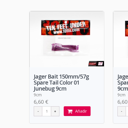
Jager Bait 150mm/57g
Jag
Spare Tail Color 01
Spar
Junebug 9cm
9cm
9cm
9cm
6,60 €
6,60
Añadir