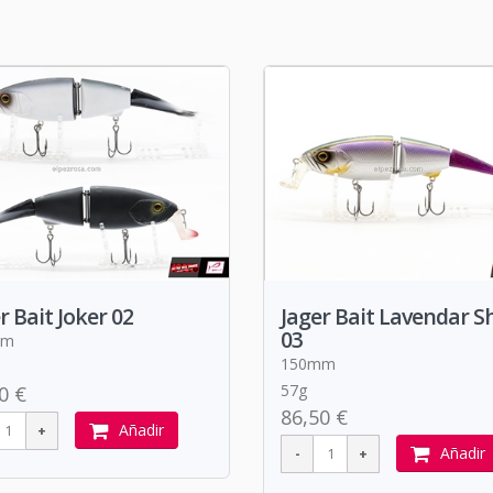
r Bait Joker 02
Jager Bait Lavendar S
03
mm
150mm
57g
0 €
86,50 €
Añadir
Añadir