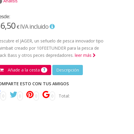
Análisis
esde:
6,50
IVA incluido
€
scubre el JAGER, un señuelo de pesca innovador tipo
wimbait creado por 10FEETUNDER para la pesca de
ack Bass y otros peces depredadores.
leer más
Añade a la cesta
Descripción
7
OMPARTE ESTO CON TUS AMIGOS
0
0
0
0
Total: