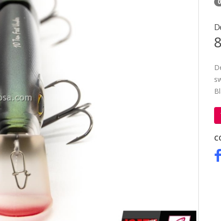
0
D
8
De
s
Bl
C