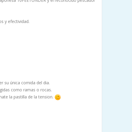
sa japonesa 10FEETUNDER y el reconocido pescador
s y efectividad
.
er su única comida del dia.
rgidas como ramas o rocas.
 la pastilla de la tension.