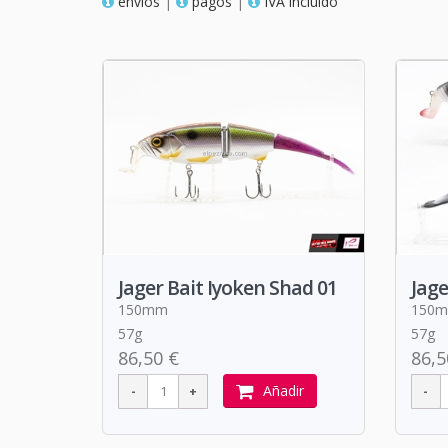
envios
|
pagos
|
IVA incluido
Jager Bait Iyoken Shad 01
Jage
150mm
150
57g
57g
86,50 €
86,5
Añadir