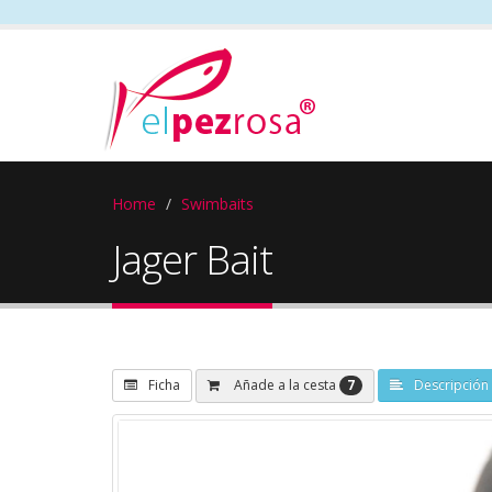
Home
Swimbaits
Jager Bait
7
Añade a la cesta
Ficha
Descripción