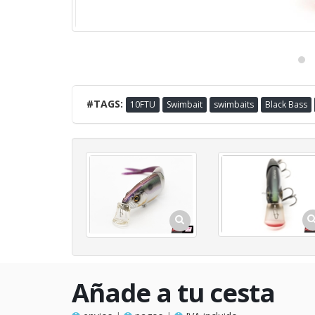
#TAGS:
10FTU
Swimbait
swimbaits
Black Bass
Añade a tu cesta