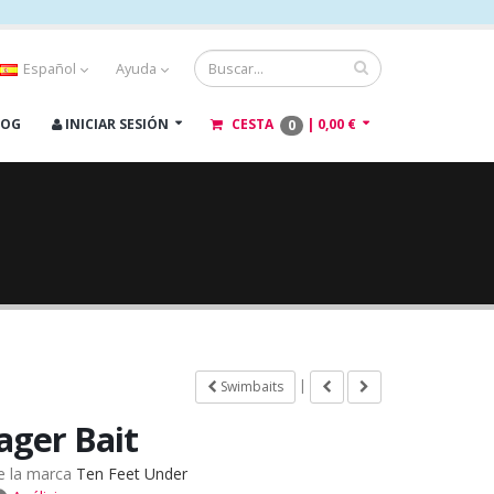
Español
Ayuda
LOG
INICIAR SESIÓN
CESTA
|
0,00 €
0
|
Swimbaits
ager Bait
e la marca
Ten Feet Under