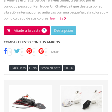
El Addy es el Chatterbait de Ten Feet Under, diseñado por el
conocido pescador Ken Iyobe. Un Chatterbait que destaca por su
vibración intensa, por su antialgas con una pequeña pala colorado y
por lo cuidado de sus colores.
leer más
Añade a la cesta
Descripción
7
COMPARTE ESTO CON TUS AMIGOS
0
0
0
0
Total:
Black Bass
Lucio
Pesca en pato
10FTU