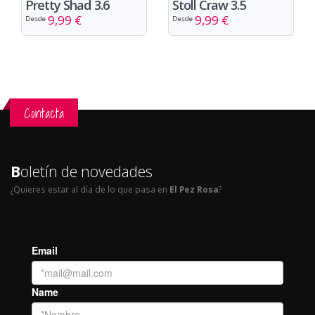
Pretty Shad 3.6
Stoll Craw 3.5
9,99 €
9,99 €
Desde
Desde
Contacta
B
oletín de novedades
¿Quieres estar al día de lo que pasa en
El Pez Rosa
?