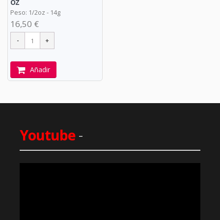
oz
Peso: 1/2oz - 14g
16,50 €
Añadir
Youtube
-