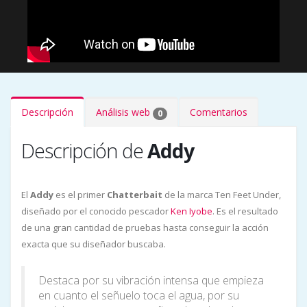
Descripción
Análisis web
Comentarios
0
Descripción de
Addy
El
Addy
es el primer
Chatterbait
de la marca Ten Feet Under,
diseñado por el conocido pescador
Ken Iyobe
. Es el resultado
de una gran cantidad de pruebas hasta conseguir la acción
exacta que su diseñador buscaba.
Destaca por su vibración intensa que empieza
en cuanto el señuelo toca el agua, por su