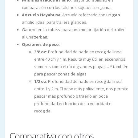
Faldines atados a mano
: Mayor durabilidad en
comparación con los faldines sujetos con goma.
Anzuelo Hayabusa
: Anzuelo reforzado con un
gap
amplio, ideal para trailers grandes.
Gancho en la cabeza para una mejor fijación del trailer
al Chatterbait.
Opciones de peso
:
3/8 oz
: Profundidad de nado en recogida lineal
entre 40 cm y 1 m. Resulta muy útil en escenarios
someros como el río o grandes playas… Y también
para pescar zonas de algas
1/2 oz
: Profundidad de nado en recogida lineal
entre 1 y 2 m. El peso más polivalente, nos permite
pescar más profundo o traerlo en poca
profundidad en funcion de la velocidad e
recogida.
Comparativa con otros