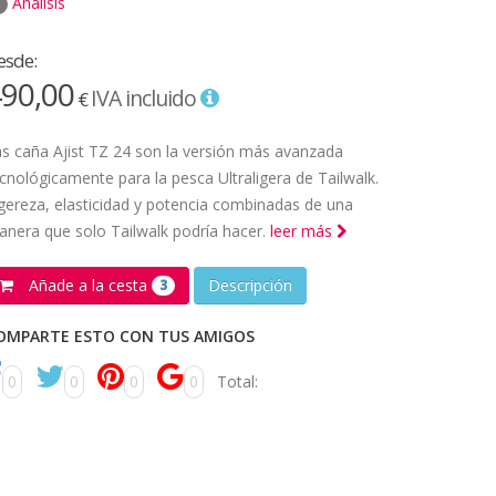
Análisis
esde:
90,00
IVA incluido
€
s caña Ajist TZ 24 son la versión más avanzada
cnológicamente para la pesca Ultraligera de Tailwalk.
gereza, elasticidad y potencia combinadas de una
nera que solo Tailwalk podría hacer.
leer más
Añade a la cesta
Descripción
3
OMPARTE ESTO CON TUS AMIGOS
0
0
0
0
Total: