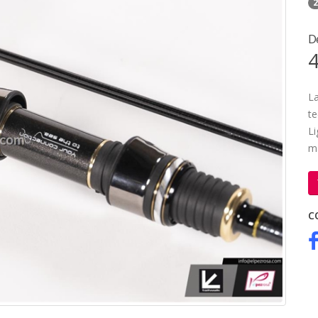
2
D
4
La
te
Li
ma
C