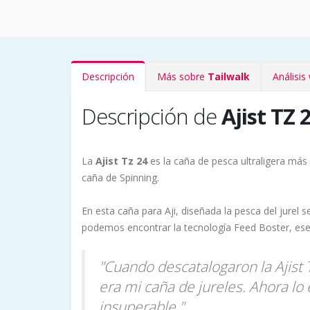
Descripción
Más sobre
Tailwalk
Análisi
Descripción de
Ajist TZ
La
Ajist Tz 24
es la caña de pesca ultraligera más
caña de Spinning.
En esta caña para Aji, diseñada la pesca del jurel s
podemos encontrar la tecnología Feed Boster, ese 
"Cuando descatalogaron la Ajist
era mi caña de jureles. Ahora l
insuperable."