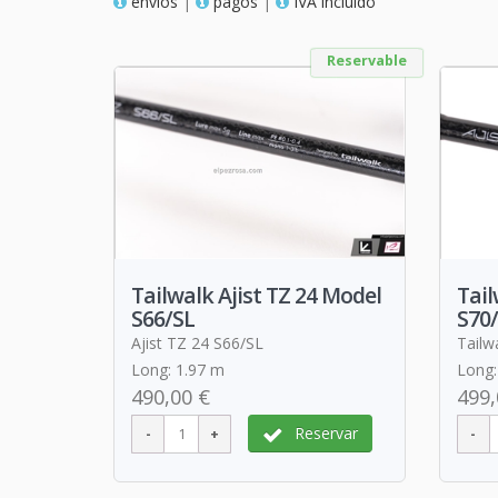
envios
|
pagos
|
IVA incluido
Reservable
Tailwalk Ajist TZ 24 Model
Tail
S66/SL
S70
Ajist TZ 24 S66/SL
Tailw
Long: 1.97 m
Long:
490,00 €
499,
Reservar