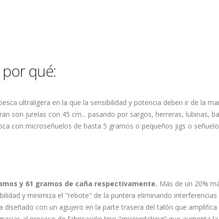
y por qué:
esca ultraligera en la que la sensibilidad y potencia deben ir de la m
ran son jurelas con 45 cm... pasando por sargos, herreras, lubinas, ba
 roca con microseñuelos de hasta 5 gramos o pequeños jigs o señuelo
 gramos y 61 gramos de caña respectivamente.
Más de un 20% más
bilidad y minimiza el "rebote" de la puntera eliminando interferencia
 diseñado con un agujero en la parte trasera del talón que amplifica 
gracias al proceso de fabricación tipo "micropitching" que aumenta la 