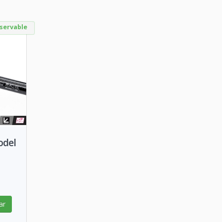
servable
odel
ar