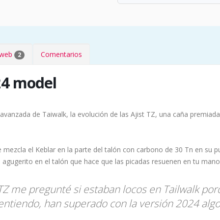
s web
Comentarios
2
 24 model
 avanzada de Taiwalk, la evolución de las Ajist TZ, una caña premiad
e mezcla el Keblar en la parte del talón con carbono de 30 Tn en su pun
agugerito en el talón que hace que las picadas resuenen en tu mano
 TZ me pregunté si estaban locos en Tailwalk po
o entiendo, han superado con la versión 2024 a