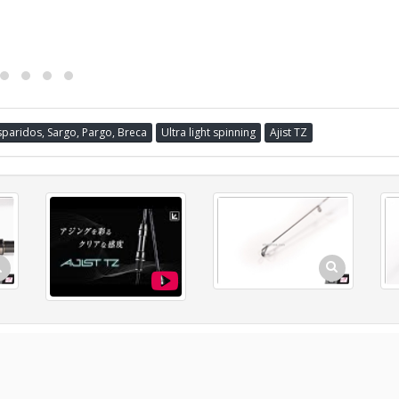
sparidos, Sargo, Pargo, Breca
Ultra light spinning
Ajist TZ