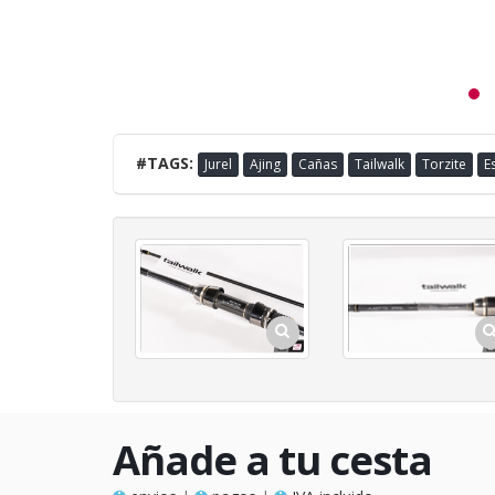
#TAGS:
Jurel
Ajing
Cañas
Tailwalk
Torzite
E
Añade a tu cesta