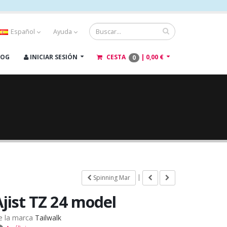
Español
Ayuda
LOG
INICIAR SESIÓN
CESTA
|
0,00 €
0
|
Spinning Mar
Ajist TZ 24 model
e la marca
Tailwalk