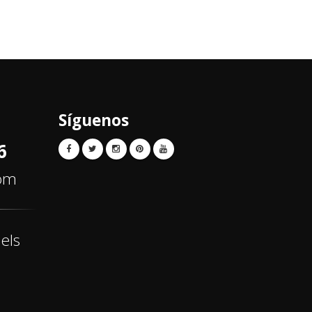
Síguenos
6
com
els