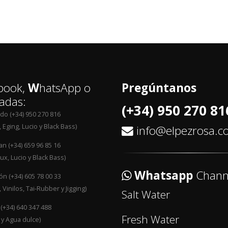
book,
W
hatsApp o
Pregúntanos
adas:
(+34) 950 270 81
edo (+34) 950 270 816
 Eging, Lucio y Black Bass)
info@elpezrosa.
an (+34) 659 96 85 16
ux, Lucio y Black Bass)
Whatsapp
Chann
n (+34) 605 78 00 33
 Vinilos, Tai-Rubber y Jigging)
Salt Water
 (+34) 640 347 488
Fresh Water
 y Agua dulce)