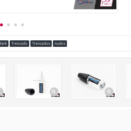
Mark
Trenzado
Trenzados
nudos