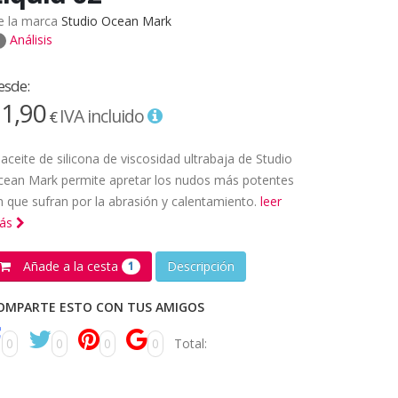
e la marca
Studio Ocean Mark
Análisis
esde:
1,90
IVA incluido
€
 aceite de silicona de viscosidad ultrabaja de Studio
cean Mark permite apretar los nudos más potentes
n que sufran por la abrasión y calentamiento.
leer
ás
Añade a la cesta
Descripción
1
OMPARTE ESTO CON TUS AMIGOS
0
0
0
0
Total: