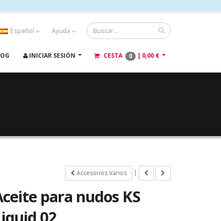
Español
Ayuda
LOG
INICIAR SESIÓN
CESTA
|
0,00 €
0
|
Accesorios Varios
Aceite para nudos KS
Liquid 02