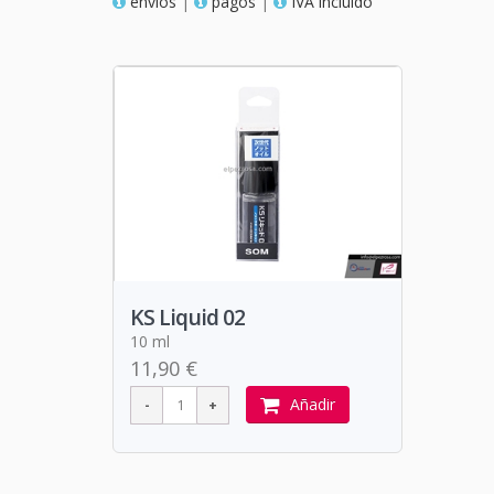
envios
|
pagos
|
IVA incluido
KS Liquid 02
10 ml
11,90 €
Añadir