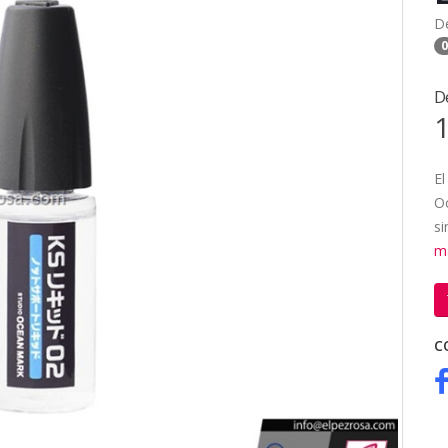
D
0
D
1
El
O
si
m
C