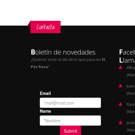
Contacta
B
oletín de novedades
F
ace
L
lam
¿Quieres estar al día de lo que pasa en
El
Pez Rosa
?
Alfr
(Mar,
Juan
(Iber
Ramó
(Mar,
José
(Mar