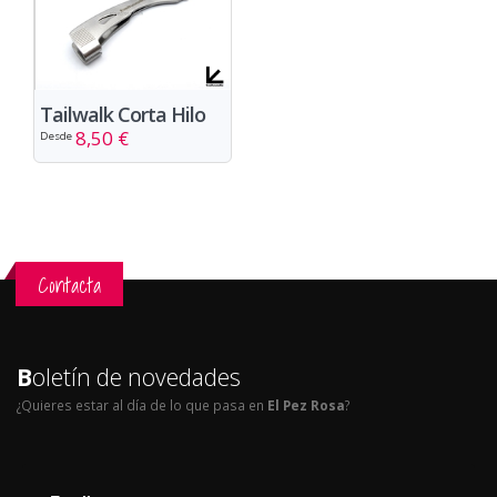
Tailwalk Corta Hilo
8,50 €
Desde
Contacta
B
oletín de novedades
¿Quieres estar al día de lo que pasa en
El Pez Rosa
?