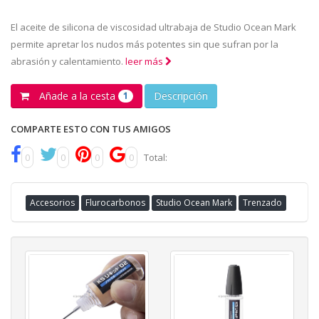
El aceite de silicona de viscosidad ultrabaja de Studio Ocean Mark
permite apretar los nudos más potentes sin que sufran por la
abrasión y calentamiento.
leer más
Añade a la cesta
Descripción
1
COMPARTE ESTO CON TUS AMIGOS
0
0
0
0
Total:
Accesorios
Flurocarbonos
Studio Ocean Mark
Trenzado