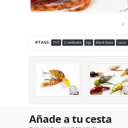
#TAGS:
THT
Crankbaits
Jigs
Black Bass
Lucio
Añade a tu cesta