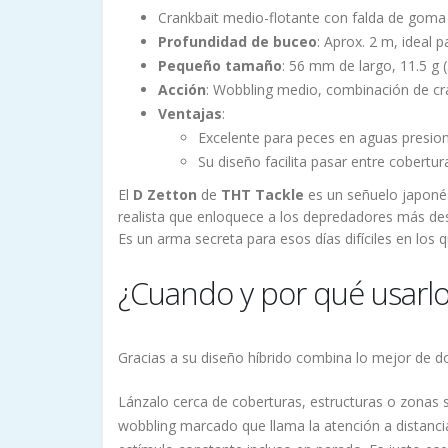
Crankbait medio-flotante con falda de goma 
Profundidad de buceo
: Aprox. 2 m, ideal 
Pequeño tamaño
: 56 mm de largo, 11.5 g 
Acción
: Wobbling medio, combinación de cra
Ventajas
:
Excelente para peces en aguas presion
Su diseño facilita pasar entre cober
El
D Zetton
de
THT Tackle
es un señuelo japonés
realista que enloquece a los depredadores más de
Es un arma secreta para esos días difíciles en los 
¿Cuando y por qué usarl
Gracias a su diseño híbrido combina lo mejor de do
Lánzalo cerca de coberturas, estructuras o zonas 
wobbling marcado que llama la atención a distanci