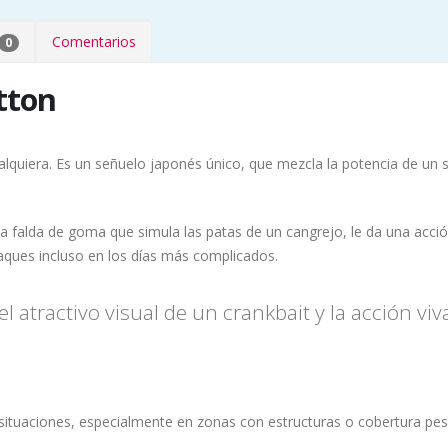
Comentarios
0
tton
lquiera. Es un señuelo japonés único, que mezcla la potencia de un se
alda de goma que simula las patas de un cangrejo, le da una acción h
aques incluso en los días más complicados.
atractivo visual de un crankbait y la acción viva
situaciones, especialmente en zonas con estructuras o cobertura pe