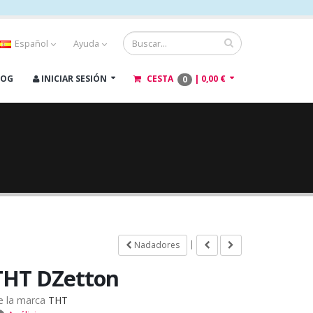
Español
Ayuda
LOG
INICIAR SESIÓN
CESTA
|
0,00 €
0
|
Nadadores
THT DZetton
e la marca
THT