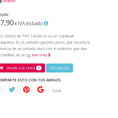
Análisis
esde:
7,90
IVA incluido
€
 D Zetton de THT Tackle no es un crankbait
alquiera. Es un señuelo japonés único, que mezcla la
tencia de un señuelo duro con el realismo que dan
s faldillas de un jig.
leer más
Añade a la cesta
Descripción
1
OMPARTE ESTO CON TUS AMIGOS
0
0
0
0
Total: