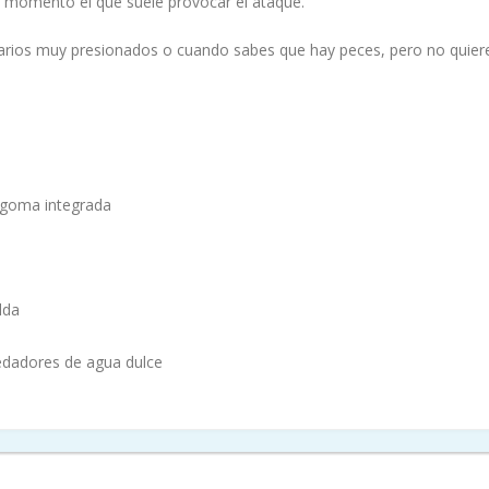
e momento el que suele provocar el ataque.
arios muy presionados o cuando sabes que hay peces, pero no quiere
e goma integrada
lda
redadores de agua dulce