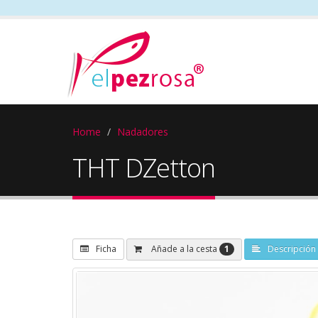
Home
Nadadores
THT DZetton
1
Añade a la cesta
Ficha
Descripción