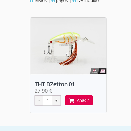
envios
|
pagos
|
IVA incluido
THT DZetton 01
27,90 €
Añadir