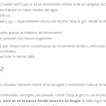
(“rubber skirt”) que le da un movimiento similar al de un cangrejo e
para trabajar en capas medias del agua
(3/8 oz)
nk y jig — especialmente eficaz con técnica “stop & go”, donde la s
adas gracias al realismo del movimiento
turas pesadas con menos enganches
 que rompe con lo convencional. Su movimiento errático, reforzado po
sconfiados.
que todo lo demás falla.
o?
s mundos: vibración fuerte en la recogida y movimiento natural en la
sombreadas. Recógelo con paradas cortas (“stop & go”) o con tirone
a,
pero es en la pausa donde muestra su magia
: la falda sigue