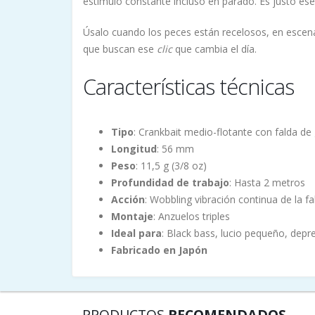
estímulo constante incluso en parado. Es justo es
Úsalo cuando los peces están recelosos, en escen
que buscan ese
clic
que cambia el día.
Características técnicas
Tipo
: Crankbait medio-flotante con falda d
Longitud
: 56 mm
Peso
: 11,5 g (3/8 oz)
Profundidad de trabajo
: Hasta 2 metros
Acción
: Wobbling vibración continua de la fa
Montaje
: Anzuelos triples
Ideal para
: Black bass, lucio pequeño, dep
Fabricado en Japón
PRODUCTOS
RECOMENDADOS