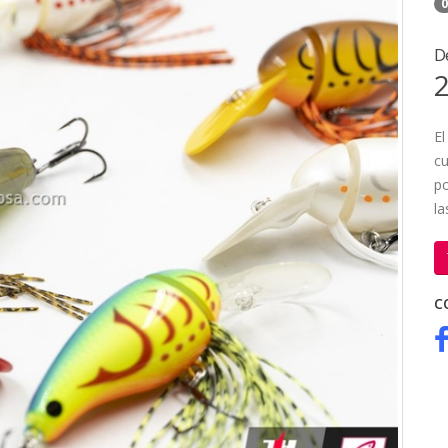
0
D
2
El
cu
po
la
C