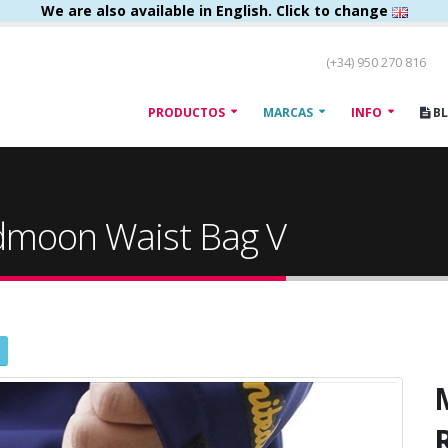
We are also available in English. Click to change
(+34) 950 270 816
PRODUCTOS
MARCAS
INFO
B
moon Waist Bag V