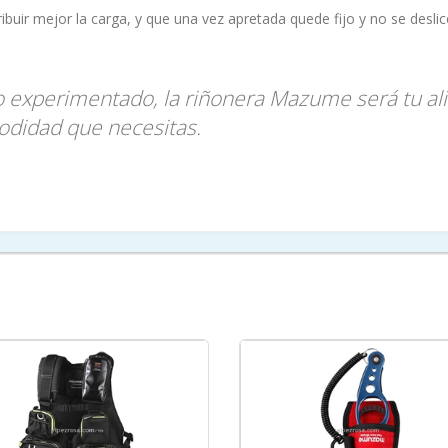
ribuir mejor la carga, y que una vez apretada quede fijo y no se des
o experimentado, la riñonera Mazume será tu ali
modidad que necesitas.