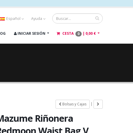
Español
Ayuda
LOG
INICIAR SESIÓN
CESTA
|
0,00 €
0
|
Bolsas y Cajas
Mazume Riñonera
Redmoon Waist Bag V