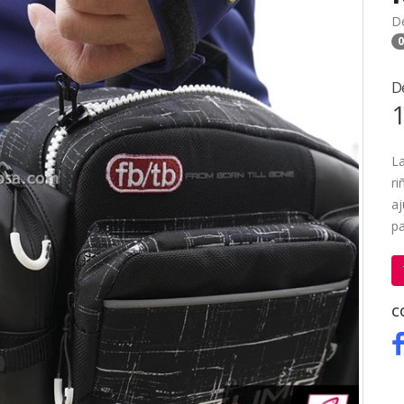
D
0
D
1
La
ri
aj
p
C