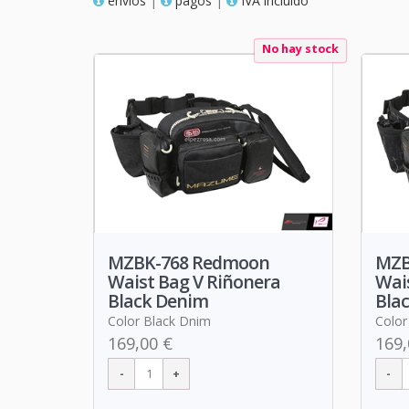
envios
|
pagos
|
IVA incluido
No hay stock
MZBK-768 Redmoon
MZB
Waist Bag V Riñonera
Wai
Black Denim
Blac
Color Black Dnim
Color
169,00 €
169,