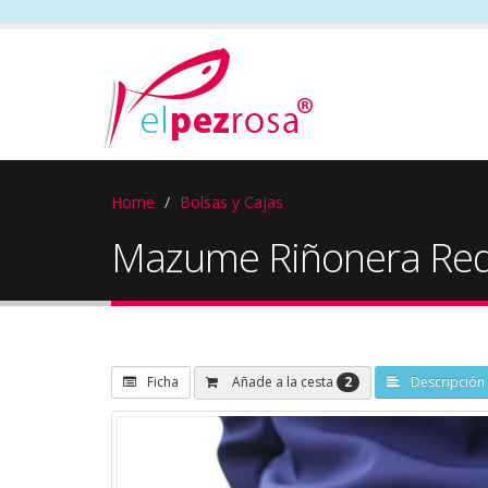
Home
Bolsas y Cajas
Mazume Riñonera Red
2
Añade a la cesta
Ficha
Descripción