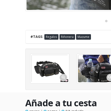
#TAGS:
Regalos
Riñonera
Mazume
Añade a tu cesta