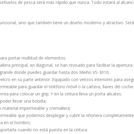
señuelos de pesca será más rápido que nunca. Todo estará al alcan
uncional, sino que también tiene un diseño moderno y atractivo. Será
para portar multitud de elementos.
llera principal, en diagonal, se han revisado para facilitar la apertur
 grande donde puedes guardar hasta dos Meiho VS-3010;
 velcro en su parte anterior. Equipado con velcros interiores para asegu
ermeable para guardar el teléfono móvil o la cartera, llaves del coche..
rea para colocar un grip; Y en la cintura lleva un porta alicates.
poder llevar una botella;
on material impermeable y cremallera;
rmeable que podemos desplegar y cubrir la riñonera completamente en
la en el hombro;
sportarla cuando no está puesta en la cintura.