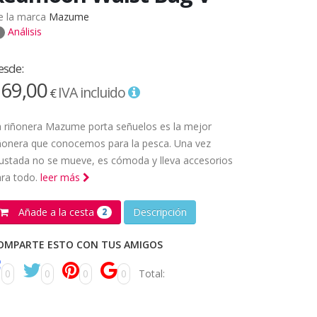
e la marca
Mazume
Análisis
esde:
69,00
IVA incluido
€
 riñonera Mazume porta señuelos es la mejor
ñonera que conocemos para la pesca. Una vez
ustada no se mueve, es cómoda y lleva accesorios
ara todo.
leer más
Añade a la cesta
Descripción
2
OMPARTE ESTO CON TUS AMIGOS
0
0
0
0
Total: