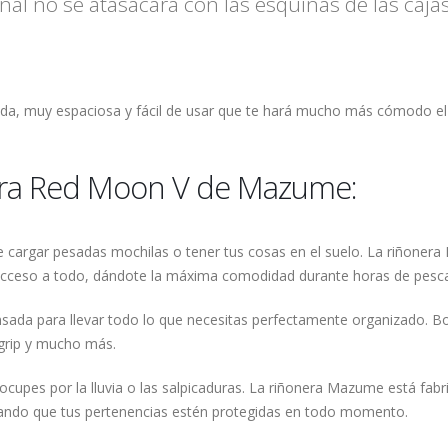
onal no se atasacará con las esquinas de las ca
, muy espaciosa y fácil de usar que te hará mucho más cómodo el t
era Red Moon V de Mazume:
de cargar pesadas mochilas o tener tus cosas en el suelo. La riñon
l acceso a todo, dándote la máxima comodidad durante horas de pesc
ada para llevar todo lo que necesitas perfectamente organizado. Bol
 grip y mucho más.
cupes por la lluvia o las salpicaduras. La riñonera Mazume está fabri
rando que tus pertenencias estén protegidas en todo momento.