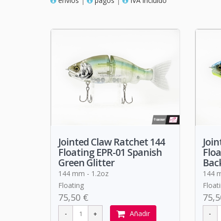
envios
|
pagos
|
IVA incluido
Jointed Claw Ratchet 144
Join
Floating EPR-01 Spanish
Floa
Green Glitter
Back
144 mm - 1.2oz
144 m
Floating
Float
75,50 €
75,5
Añadir