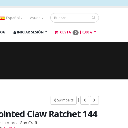
Español
Ayuda
LOG
INICIAR SESIÓN
CESTA
|
0,00 €
0
|
Swimbaits
Jointed Claw Ratchet 144
e la marca
Gan Craft