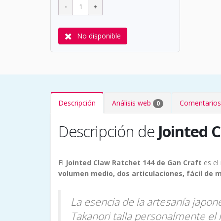
No disponible
Descripción
Análisis web
Comentarios
0
Descripción de
Jointed 
El
Jointed Claw Ratchet 144 de Gan Craft
es el
volumen medio, dos articulaciones, fácil de m
La esencia de la artesanía japo
Takanori talla personalmente el