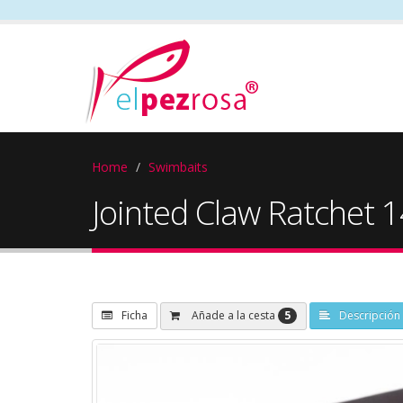
Home
Swimbaits
Jointed Claw Ratchet 
5
Añade a la cesta
Ficha
Descripción