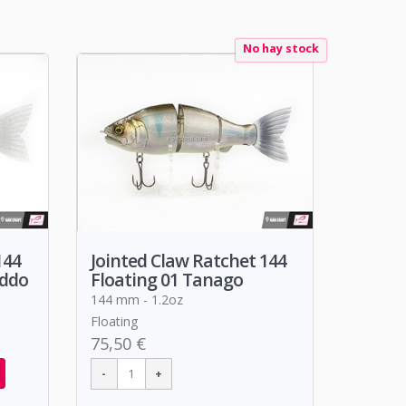
No hay stock
144
Jointed Claw Ratchet 144
addo
Floating 01 Tanago
144 mm - 1.2oz
Floating
75,50 €