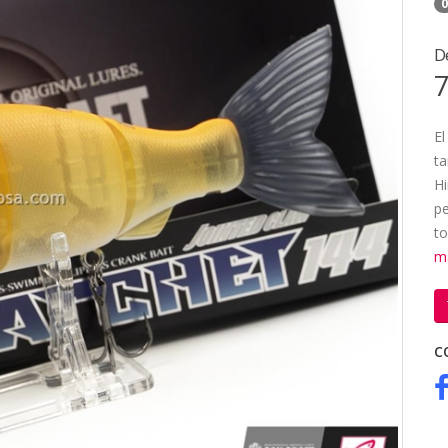
0
D
7
El
ta
Hi
pe
to
m
C