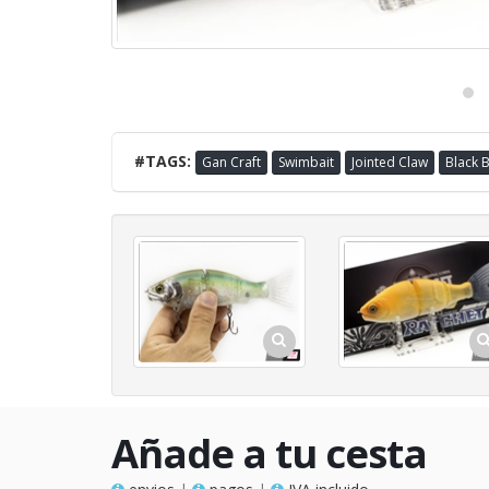
#TAGS:
Gan Craft
Swimbait
Jointed Claw
Black 
Añade a tu cesta