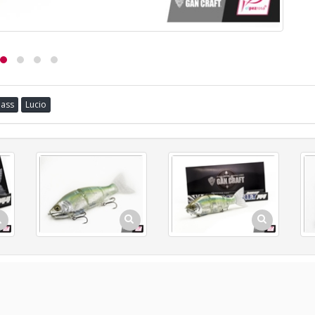
Bass
Lucio