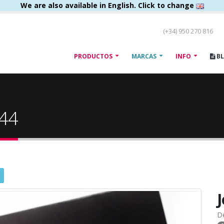
We are also available in English. Click to change
(+34) 950 270 816
PRODUCTOS
MARCAS
INFO
B
144
D