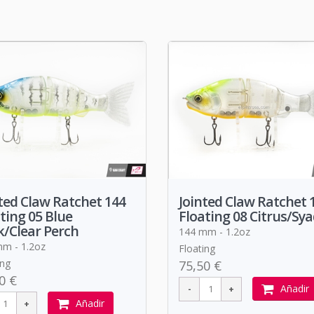
ted Claw Ratchet 144
Jointed Claw Ratchet 
ting 05 Blue
Floating 08 Citrus/Sy
/Clear Perch
144 mm - 1.2oz
m - 1.2oz
Floating
ing
75,50 €
0 €
Añadir
Añadir