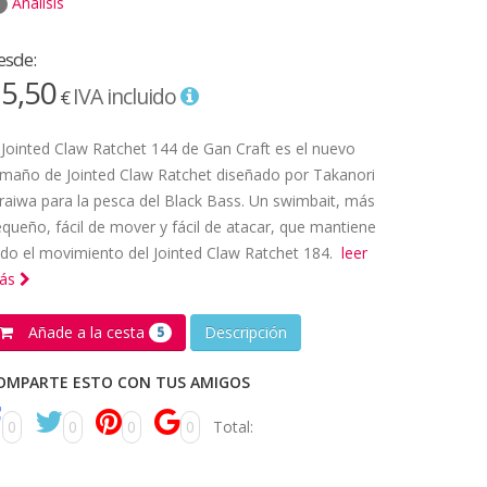
Análisis
esde:
5,50
IVA incluido
€
 Jointed Claw Ratchet 144 de Gan Craft es el nuevo
maño de Jointed Claw Ratchet diseñado por Takanori
raiwa para la pesca del Black Bass. Un swimbait, más
queño, fácil de mover y fácil de atacar, que mantiene
do el movimiento del Jointed Claw Ratchet 184.
leer
ás
Añade a la cesta
Descripción
5
OMPARTE ESTO CON TUS AMIGOS
0
0
0
0
Total: