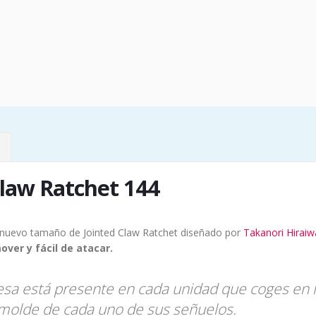
Claw Ratchet 144
 nuevo tamaño de Jointed Claw Ratchet diseñado por
Takanori Hiraiw
over y fácil de atacar.
nesa está presente en cada unidad que coges en 
 molde de cada uno de sus señuelos.