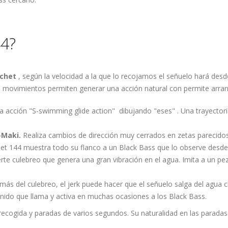
44?
tchet
, según la velocidad a la que lo recojamos el señuelo hará desd
s movimientos permiten generar una acción natural con permite arra
 acción "S-swimming glide action" dibujando "eses" . Una trayectoria
-Maki.
Realiza cambios de dirección muy cerrados en zetas parecid
chet 144 muestra todo su flanco a un Black Bass que lo observe desde
erte culebreo que genera una gran vibración en el agua. Imita a un pe
ás del culebreo, el jerk puede hacer que el señuelo salga del agua 
nido que llama y activa en muchas ocasiones a los Black Bass.
recogida y paradas de varios segundos. Su naturalidad en las parada