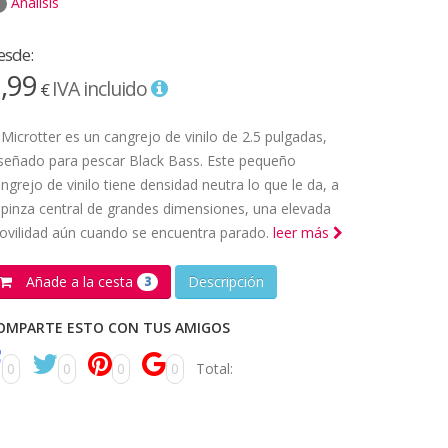
Análisis
esde:
,99
IVA incluido
€
 Microtter es un cangrejo de vinilo de 2.5 pulgadas,
señado para pescar Black Bass. Este pequeño
ngrejo de vinilo tiene densidad neutra lo que le da, a
 pinza central de grandes dimensiones, una elevada
vilidad aún cuando se encuentra parado.
leer más
Añade a la cesta
Descripción
3
OMPARTE ESTO CON TUS AMIGOS
0
0
0
0
Total: