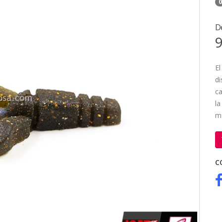
0
D
9
El
di
ca
la
mo
C