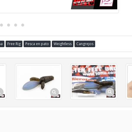
na
Free Rig
Pesca en pato
Weightless
Cangrejos