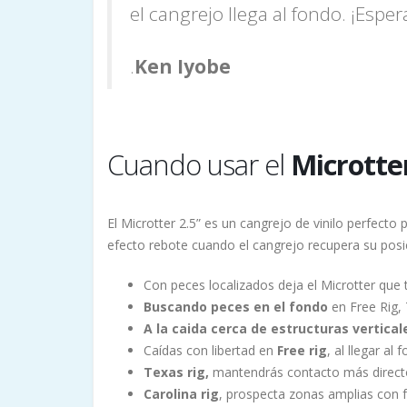
el cangrejo llega al fondo. ¡Esper
.
Ken Iyobe
Cuando usar el
Microtter
El Microtter 2.5” es un cangrejo de vinilo perfect
efecto rebote cuando el cangrejo recupera su posic
Con peces localizados deja el Microtter que 
Buscando peces en el fondo
en Free Rig, 
A la caida cerca de estructuras vertical
Caídas con libertad en
Free rig
, al llegar a
Texas rig,
mantendrás contacto más directo 
Carolina rig
, prospecta zonas amplias con fo