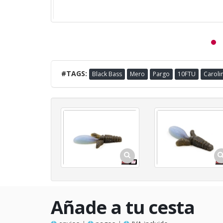
#TAGS:
Black Bass
Mero
Pargo
10FTU
Caroli
Añade a tu cesta