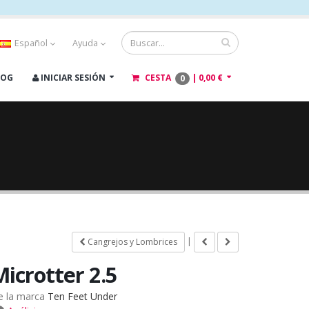
Español
Ayuda
LOG
INICIAR SESIÓN
CESTA
|
0,00 €
0
|
Cangrejos y Lombrices
Microtter 2.5
e la marca
Ten Feet Under