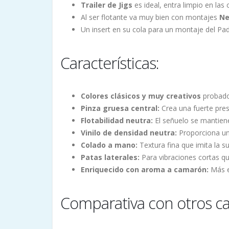
Trailer de Jigs
es ideal, entra limpio en l
Al ser flotante va muy bien con montajes
Ne
Un insert en su cola para un montaje del Pad
Características:
Colores clásicos y muy creativos
probado
Pinza gruesa central:
Crea una fuerte presi
Flotabilidad neutra:
El señuelo se mantiene
Vinilo de densidad neutra:
Proporciona un 
Colado a mano:
Textura fina que imita la su
Patas laterales:
Para vibraciones cortas qu
Enriquecido con aroma a camarón:
Más ef
Comparativa con otros ca