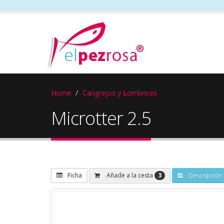
Home
Cangrejos y Lombrices
Microtter 2.5
3
Añade a la cesta
Ficha
Descripción