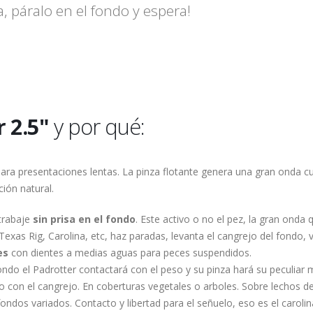
a, páralo en el fondo y espera!
 2.5"
y por qué:
o para presentaciones lentas. La pinza flotante genera una gran onda 
ión natural.
trabaje
sin prisa en el fondo
. Este activo o no el pez, la gran onda 
Texas Rig, Carolina, etc, haz paradas, levanta el cangrejo del fondo, 
es
con dientes a medias aguas para peces suspendidos.
l fondo el Padrotter contactará con el peso y su pinza hará su peculiar
con el cangrejo. En coberturas vegetales o arboles. Sobre lechos de
ndos variados. Contacto y libertad para el señuelo, eso es el carolin