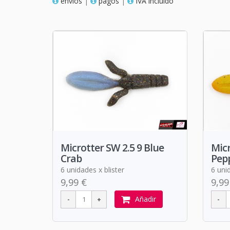
envios
|
pagos
|
IVA incluido
Microtter SW 2.5 9 Blue
Micr
Crab
Pep
6 unidades x blister
6 unid
9,99 €
9,99
Añadir