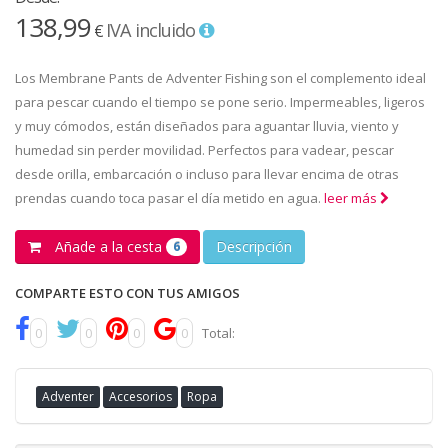
138,99
IVA incluido
€
Los Membrane Pants de Adventer Fishing son el complemento ideal
para pescar cuando el tiempo se pone serio. Impermeables, ligeros
y muy cómodos, están diseñados para aguantar lluvia, viento y
humedad sin perder movilidad. Perfectos para vadear, pescar
desde orilla, embarcación o incluso para llevar encima de otras
prendas cuando toca pasar el día metido en agua.
leer más
Añade a la cesta
Descripción
6
COMPARTE ESTO CON TUS AMIGOS
0
0
0
0
Total:
Adventer
Accesorios
Ropa