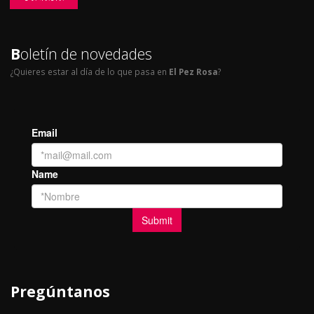
B
oletín de novedades
¿Quieres estar al día de lo que pasa en
El Pez Rosa
?
Pregúntanos