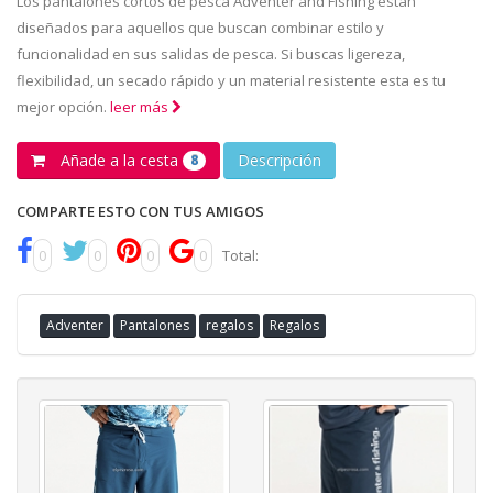
Los pantalones cortos de pesca Adventer and Fishing están
diseñados para aquellos que buscan combinar estilo y
funcionalidad en sus salidas de pesca. Si buscas ligereza,
flexibilidad, un secado rápido y un material resistente esta es tu
mejor opción.
leer más
Añade a la cesta
Descripción
8
COMPARTE ESTO CON TUS AMIGOS
0
0
0
0
Total:
Adventer
Pantalones
regalos
Regalos