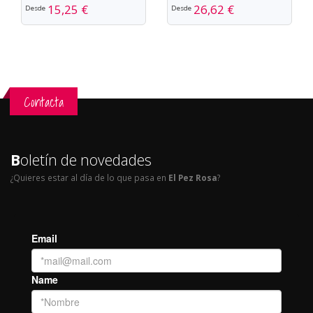
15,25 €
26,62 €
Desde
Desde
Contacta
B
oletín de novedades
¿Quieres estar al día de lo que pasa en
El Pez Rosa
?