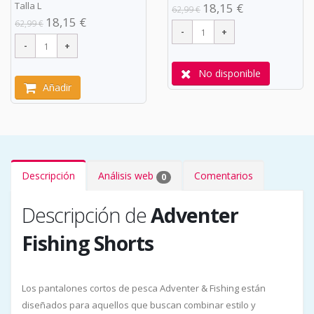
Talla L
18,15 €
62,99 €
18,15 €
62,99 €
No disponible
Añadir
Descripción
Análisis web
Comentarios
0
Descripción de
Adventer
Fishing Shorts
Los pantalones cortos de pesca Adventer & Fishing están
diseñados para aquellos que buscan combinar estilo y