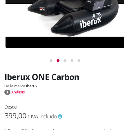
Iberux ONE Carbon
De la marca
Iberux
Análisis
1
Desde:
399,00
IVA incluido
€