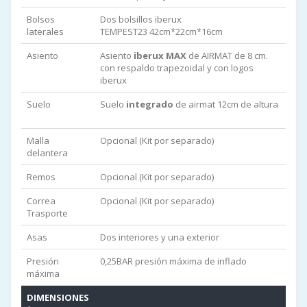
Bolsos
Dos bolsillos iberux
laterales
TEMPEST23 42cm*22cm*16cm
Asiento
Asiento
iberux MAX
de AIRMAT de 8 cm.
con respaldo trapezoidal y con logos
iberux
Suelo
Suelo
integrado
de airmat 12cm de altura
(new)
Malla
Opcional (Kit por separado)
delantera
Remos
Opcional (Kit por separado)
Correa
Opcional (Kit por separado)
Trasporte
Asas
Dos interiores y una exterior
Presión
0,25BAR presión máxima de inflado
máxima
DIMENSIONES