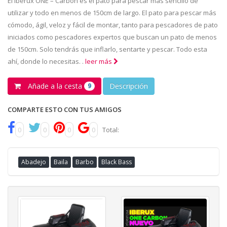
El Iberux ONE – Carbon es el pato para pescar más sencillo de
utilizar y todo en menos de 150cm de largo. El pato para pescar más
cómodo, ágil, veloz y fácil de montar, tanto para pescadores de pato
iniciados como pescadores expertos que buscan un pato de menos
de 150cm. Solo tendrás que inflarlo, sentarte y pescar. Todo esta
ahí, donde lo necesitas. .
leer más
Añade a la cesta
Descripción
9
COMPARTE ESTO CON TUS AMIGOS
0
0
0
0
Total:
Abadejo
Baila
Barbo
Black Bass