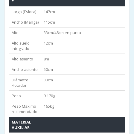
*
Largo (Eslora)
147cm
Ancho (Manga)
115cm
Alto
33cm/48cm en punta
Alto suelo
12cm
integrado
Alto asiento
8m
Ancho asiento
50cm
Diámetro
33cm
Flotador
Peso
9.170g
Peso Máximo
165kg
recomendado
MATERIAL
AUXILIAR