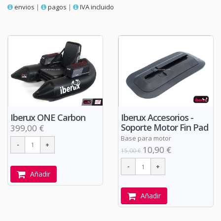
envios
|
pagos
|
IVA incluido
Iberux ONE Carbon
Iberux Accesorios -
Soporte Motor Fin Pad
399,00 €
Base para motor
10,90 €
15,00 €
Añadir
Añadir