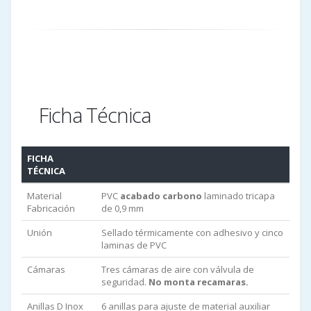
Ficha Técnica
FICHA
TÉCNICA
Material
PVC
acabado carbono
laminado tricapa
Fabricación
de 0,9 mm
Unión
Sellado térmicamente con adhesivo y cinco
laminas de PVC
Cámaras
Tres cámaras de aire con válvula de
seguridad.
No monta recamaras.
Anillas D Inox
6 anillas para ajuste de material auxiliar