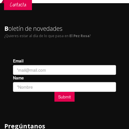
Contacta
B
oletín de novedades
¿Quieres estar al día de lo que pasa en
El Pez Rosa
?
Pregúntanos