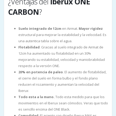
¿Ventajas del
Iberux ONE
CARBON
?
Suelo integrado de 12cm
en Airmat.
Mayor rigidez
estructural para mejorar la estabilidad y la velocidad. Es
una autentica tabla sobre el agua.
Flotabilidad
: Gracias al suelo integrado de Airmat de
12cm ha aumentado su flotabilidad en un 30%
mejorando su estabilidad, velocidad y maniobrabilidad
respecto a la versión ONE.
20% en potencia de paleo
. El aumento de flotabilidad,
el cierre del suelo en forma bulbo y el fondo plano
reducen el rozamiento y aumentan la velocidad del
Iberux
Todo esta a la mano.
Todo esta medido para que los
movimientos en el Iberux sean cómodos. Veras que todo
es sencillo encima del ONE Black.
Comodidad
: El asiento con diseño Iberux MAX es