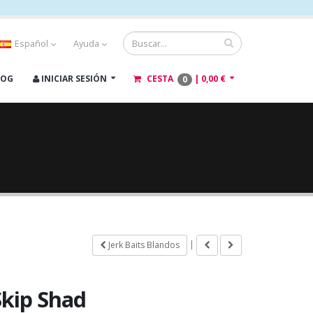
Español
Ayuda
LOG
INICIAR SESIÓN
CESTA
|
0,00 €
0
|
Jerk Baits Blandos
Skip Shad