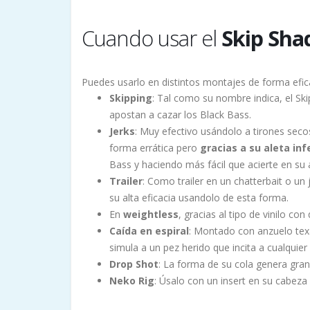
Cuando usar el
Skip Sha
Puedes usarlo en distintos montajes de forma efic
Skipping
: Tal como su nombre indica, el Sk
apostan a cazar los Black Bass.
Jerks
: Muy efectivo usándolo a tirones seco
forma errática pero
gracias a su aleta in
Bass y haciendo más fácil que acierte en su 
Trailer
: Como trailer en un chatterbait o u
su alta eficacia usandolo de esta forma.
En
weightless
, gracias al tipo de vinilo co
Caída en espiral
: Montado con anzuelo texas
simula a un pez herido que incita a cualquie
Drop Shot
: La forma de su cola genera gran
Neko Rig
: Úsalo con un insert en su cabeza