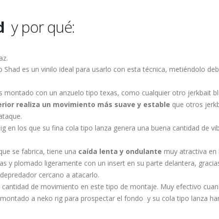
d
y por qué:
az.
ip Shad es un vinilo ideal para usarlo con esta técnica, metiéndolo 
s montado con un anzuelo tipo texas, como cualquier otro jerkbait b
ferior realiza un movimiento más suave y estable
que otros jerkb
ataque.
n jig en los que su fina cola tipo lanza genera una buena cantidad de
n que se fabrica, tiene una
caída lenta y ondulante
muy atractiva en 
 y plomado ligeramente con un insert en su parte delantera, gracias a
r depredador cercano a atacarlo.
 cantidad de movimiento en este tipo de montaje. Muy efectivo cuand
 montado a neko rig para prospectar el fondo y su cola tipo lanza har