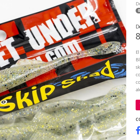
D
0
D
8
El
B
sk
co
co
al
C