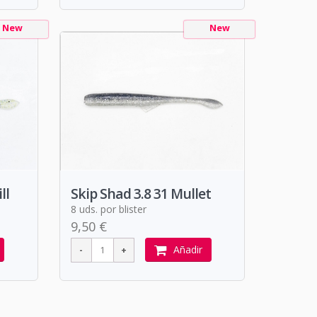
New
New
ll
Skip Shad 3.8 31 Mullet
8 uds. por blister
9,50 €
Añadir