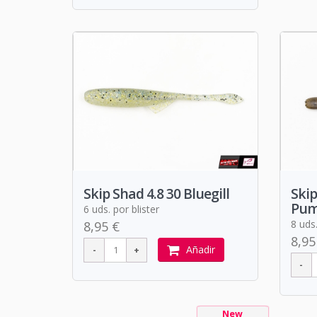
Skip Shad 4.8 30 Bluegill
Skip
Pum
6 uds. por blister
8 uds.
8,95 €
8,95
Añadir
New