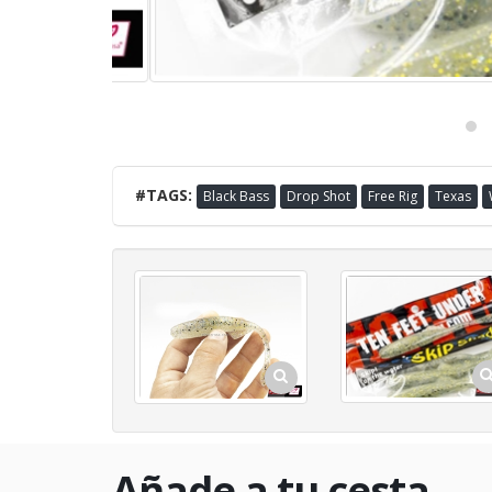
#TAGS:
Black Bass
Drop Shot
Free Rig
Texas
Añade a tu cesta