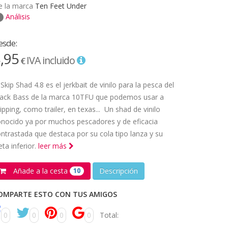
e la marca
Ten Feet Under
Análisis
esde:
,95
IVA incluido
€
 Skip Shad 4.8 es el jerkbait de vinilo para la pesca del
lack Bass de la marca 10TFU que podemos usar a
ipping, como trailer, en texas... Un shad de vinilo
nocido ya por muchos pescadores y de eficacia
ntrastada que destaca por su cola tipo lanza y su
eta inferior.
leer más
Añade a la cesta
Descripción
10
OMPARTE ESTO CON TUS AMIGOS
0
0
0
0
Total: