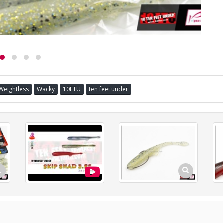
Weightless
Wacky
10FTU
ten feet under