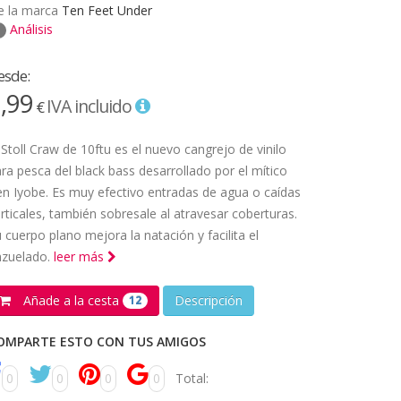
e la marca
Ten Feet Under
Análisis
esde:
,99
IVA incluido
€
 Stoll Craw de 10ftu es el nuevo cangrejo de vinilo
ra pesca del black bass desarrollado por el mítico
n Iyobe. Es muy efectivo entradas de agua o caídas
rticales, también sobresale al atravesar coberturas.
 cuerpo plano mejora la natación y facilita el
nzuelado.
leer más
Añade a la cesta
Descripción
12
OMPARTE ESTO CON TUS AMIGOS
0
0
0
0
Total: