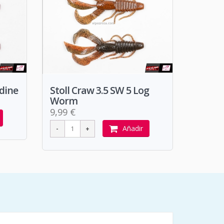
rdine
Stoll Craw 3.5 SW 5 Log
Worm
9,99 €
Añadir