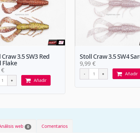
l Craw 3.5 SW3 Red
Stoll Craw 3.5 SW4 Sa
 Flake
9,99 €
 €
Añadir
Añadir
Análisis web
Comentarios
0