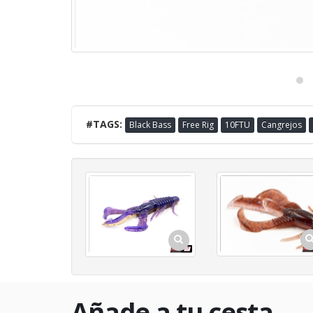
#TAGS:
Black Bass
Free Rig
10FTU
Cangrejos
Añade a tu cesta