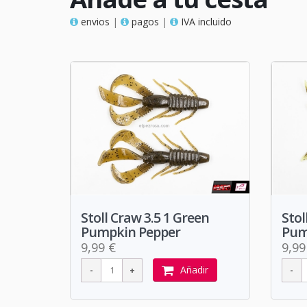
envios
|
pagos
|
IVA incluido
Stoll Craw 3.5 1 Green
Stol
Pumpkin Pepper
Pum
9,99 €
9,99
Añadir