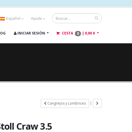
Español
Ayuda
LOG
INICIAR SESIÓN
CESTA
|
0,00 €
0
|
Cangrejos y Lombrices
toll Craw 3.5