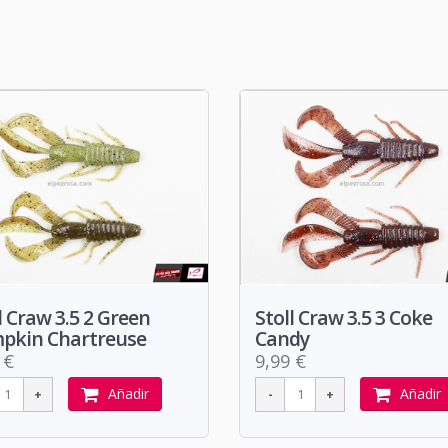
l Craw 3.5 2 Green
Stoll Craw 3.5 3 Coke
pkin Chartreuse
Candy
 €
9,99 €
Añadir
Añadir