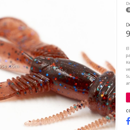
D
0
D
9
El
pa
Ke
ve
Su
a
C