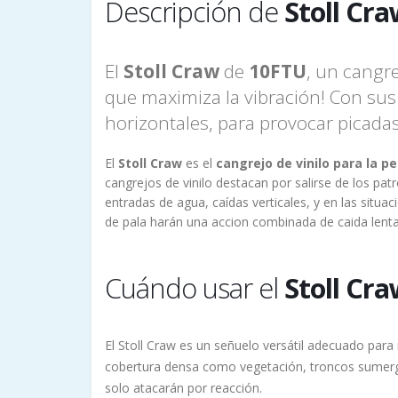
Descripción de
Stoll Cra
El
Stoll Craw
de
10FTU
, un cangre
que maximiza la vibración! Con sus
horizontales, para provocar picadas
El
Stoll Craw
es el
cangrejo de vinilo para la p
cangrejos de vinilo destacan por salirse de los p
entradas de agua, caídas verticales, y en las situ
de pala harán una accion combinada de caida lenta
Cuándo usar el
Stoll Cr
El Stoll Craw es un señuelo versátil adecuado para
cobertura densa como vegetación, troncos sumergi
solo atacarán por reacción.