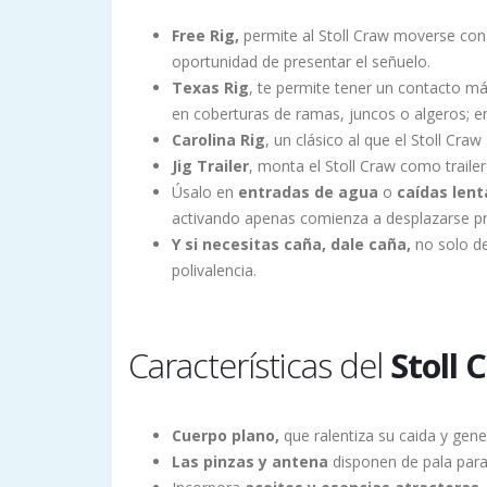
Free Rig,
permite al Stoll Craw moverse con
oportunidad de presentar el señuelo.
Texas Rig
, te permite tener un contacto má
en coberturas de ramas, juncos o algeros; en
Carolina Rig
, un clásico al que el Stoll Cra
Jig Trailer
, monta el Stoll Craw como traile
Úsalo en
entradas de agua
o
caídas lent
activando apenas comienza a desplazarse pr
Y si necesitas caña, dale caña,
no solo de
polivalencia.
Características del
Stoll 
Cuerpo plano,
que ralentiza su caida y gen
Las pinzas y antena
disponen de pala para