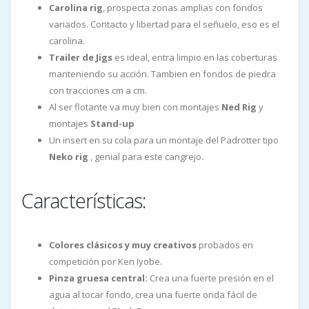
Carolina rig
, prospecta zonas amplias con fondos
variados. Contacto y libertad para el señuelo, eso es el
carolina.
Trailer de Jigs
es ideal, entra limpio en las coberturas
manteniendo su acción. Tambien en fondos de piedra
con tracciones cm a cm.
Al ser flotante va muy bien con montajes
Ned Rig
y
montajes
Stand-up
Un insert en su cola para un montaje del Padrotter tipo
Neko rig
, genial para este cangrejo.
Características:
Colores clásicos y muy creativos
probados en
competición por Ken Iyobe.
Pinza gruesa central:
Crea una fuerte presión en el
agua al tocar fondo, crea una fuerte onda fácil de