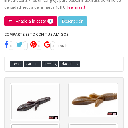
El Padrotter 3.7" es un cangrejo para pescar Black Bass de vinilo de
densidad neutra de la marca 10TFU.
leer más
Añade a la cesta
Descripción
4
COMPARTE ESTO CON TUS AMIGOS
0
0
0
0
Total:
Texas
Carolina
Free Rig
Black Bass