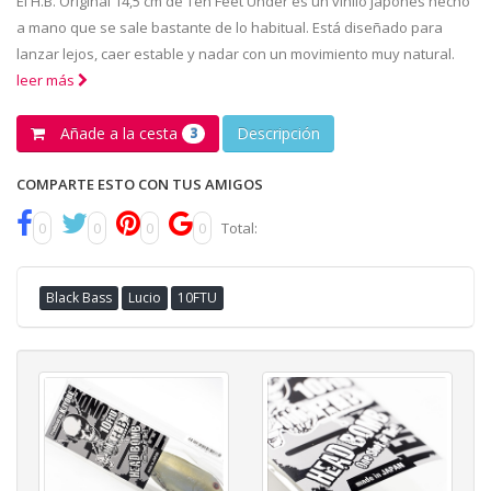
El H.B. Original 14,5 cm de Ten Feet Under es un vinilo japonés hecho
a mano que se sale bastante de lo habitual. Está diseñado para
lanzar lejos, caer estable y nadar con un movimiento muy natural.
leer más
Añade a la cesta
Descripción
3
COMPARTE ESTO CON TUS AMIGOS
0
0
0
0
Total:
Black Bass
Lucio
10FTU