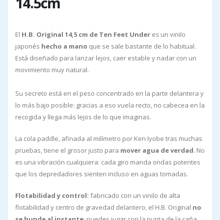
14.5cm
El
H.B. Original 14,5 cm de Ten Feet Under
es un vinilo
japonés
hecho a mano
que se sale bastante de lo habitual.
Está diseñado para lanzar lejos, caer estable y nadar con un
movimiento muy natural.
Su secreto está en el peso concentrado en la parte delantera y
lo más bajo posible: gracias a eso vuela recto, no cabecea en la
recogida y llega más lejos de lo que imaginas.
La cola paddle, afinada al milímetro por Ken Iyobe tras muchas
pruebas, tiene el grosor justo para
mover agua de verdad
. No
es una vibración cualquiera: cada giro manda ondas potentes
que los depredadores sienten incluso en aguas tomadas.
Flotabilidad y control:
fabricado con un vinilo de alta
flotabilidad y centro de gravedad delantero, el H.B. Original
no
se hunde al instante
: puedes jugar con la punta de la caña