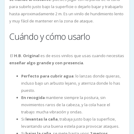
para subirlo justo bajo la superficie o dejarlo bajar y trabajarlo
hasta aproximadamente 2 m. Es un vinilo de hundimiento lento
y muy fácil de mantener en la zona de ataque.
Cuándo y cómo usarlo
El
H.B. Original
es de esos vinilos que usas cuando necesitas
enseñar algo grande y con presencia
.
Perfecto para cubrir agua
: lo lanzas donde quieras,
incluso bajo un arbusto lejano, y aterriza donde lo has
puesto.
En recogida
mantiene siempre la postura, sin
movimientos raros de la cabeza, y la cola hace el
trabajo: mucha vibración y ondas.
Si
levantas la caña
, trabaja justo bajo la superficie,
levantando una buena estela para provocar ataques.
Si
bajas la caña
, se mete hasta unos
2 metros
,