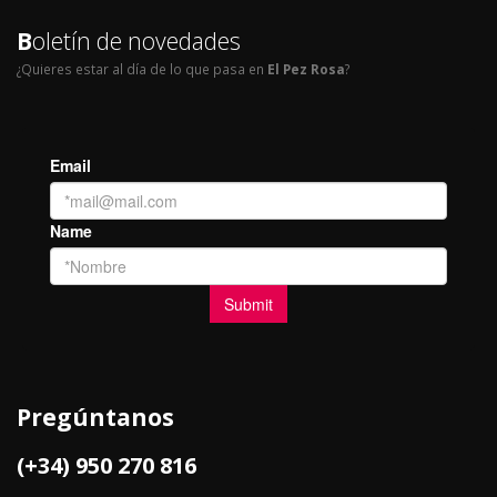
B
oletín de novedades
¿Quieres estar al día de lo que pasa en
El Pez Rosa
?
Pregúntanos
(+34) 950 270 816