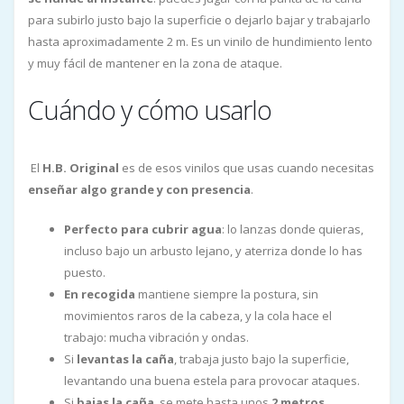
para subirlo justo bajo la superficie o dejarlo bajar y trabajarlo
hasta aproximadamente 2 m. Es un vinilo de hundimiento lento
y muy fácil de mantener en la zona de ataque.
Cuándo y cómo usarlo
El
H.B. Original
es de esos vinilos que usas cuando necesitas
enseñar algo grande y con presencia
.
Perfecto para cubrir agua
: lo lanzas donde quieras,
incluso bajo un arbusto lejano, y aterriza donde lo has
puesto.
En recogida
mantiene siempre la postura, sin
movimientos raros de la cabeza, y la cola hace el
trabajo: mucha vibración y ondas.
Si
levantas la caña
, trabaja justo bajo la superficie,
levantando una buena estela para provocar ataques.
Si
bajas la caña
, se mete hasta unos
2 metros
,