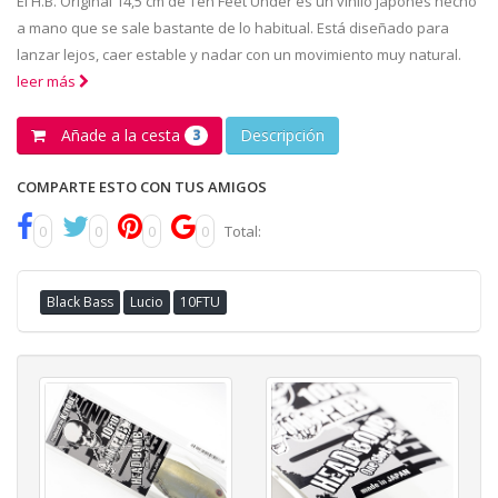
El H.B. Original 14,5 cm de Ten Feet Under es un vinilo japonés hecho
a mano que se sale bastante de lo habitual. Está diseñado para
lanzar lejos, caer estable y nadar con un movimiento muy natural.
leer más
Añade a la cesta
Descripción
3
COMPARTE ESTO CON TUS AMIGOS
0
0
0
0
Total:
Black Bass
Lucio
10FTU