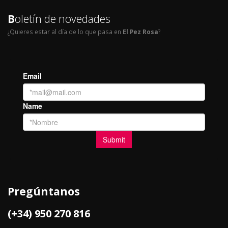
B
oletín de novedades
¿Quieres estar al día de lo que pasa en
El Pez Rosa
?
Pregúntanos
(+34) 950 270 816