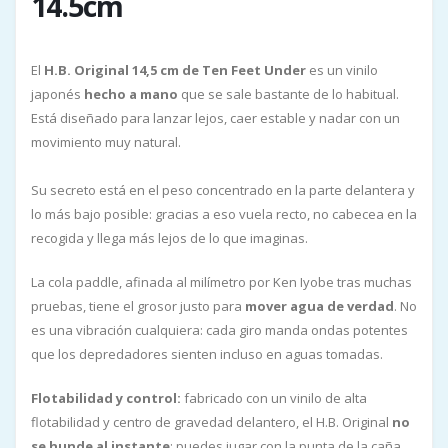
14.5cm
El
H.B. Original 14,5 cm de Ten Feet Under
es un vinilo
japonés
hecho a mano
que se sale bastante de lo habitual.
Está diseñado para lanzar lejos, caer estable y nadar con un
movimiento muy natural.
Su secreto está en el peso concentrado en la parte delantera y
lo más bajo posible: gracias a eso vuela recto, no cabecea en la
recogida y llega más lejos de lo que imaginas.
La cola paddle, afinada al milímetro por Ken Iyobe tras muchas
pruebas, tiene el grosor justo para
mover agua de verdad
. No
es una vibración cualquiera: cada giro manda ondas potentes
que los depredadores sienten incluso en aguas tomadas.
Flotabilidad y control:
fabricado con un vinilo de alta
flotabilidad y centro de gravedad delantero, el H.B. Original
no
se hunde al instante
: puedes jugar con la punta de la caña