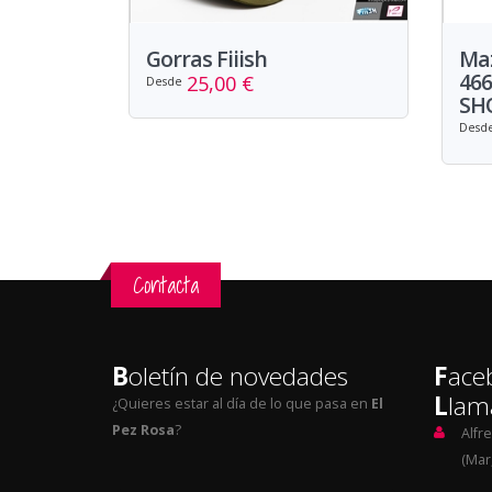
Gorras Fiiish
Ma
46
25,00 €
Desde
SHO
Desd
Contacta
B
oletín de novedades
F
ace
L
lam
¿Quieres estar al día de lo que pasa en
El
Pez Rosa
?
Alfr
(Mar,