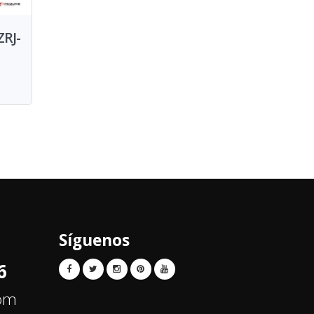
RJ-
Síguenos
6
com