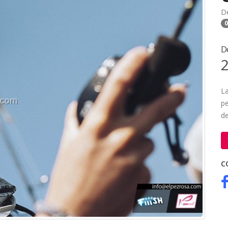
D
0
D
2
La
pe
de
C