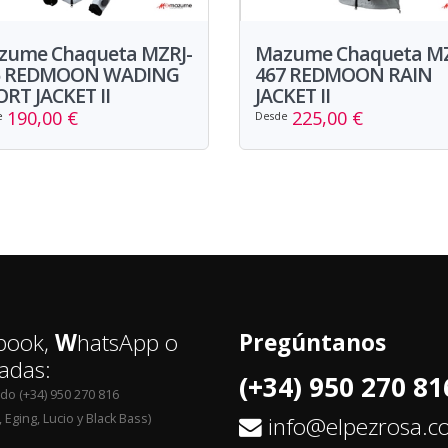
zume Chaqueta MZRJ-
Mazume Chaqueta MZ
6 REDMOON WADING
467 REDMOON RAIN
RT JACKET II
JACKET II
190,00 €
225,00 €
e
Desde
book,
W
hatsApp o
Pregúntanos
adas:
(+34) 950 270 81
edo (+34) 950 270 816
 Eging, Lucio y Black Bass)
info@elpezrosa.