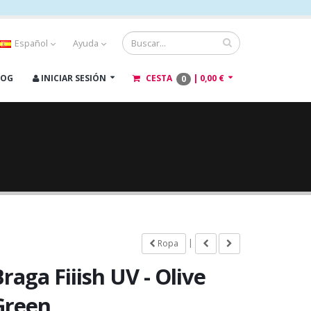
Español
Ayuda
LOG
INICIAR SESIÓN
CESTA
|
0,00 €
0
|
Ropa
raga Fiiish UV - Olive
Green