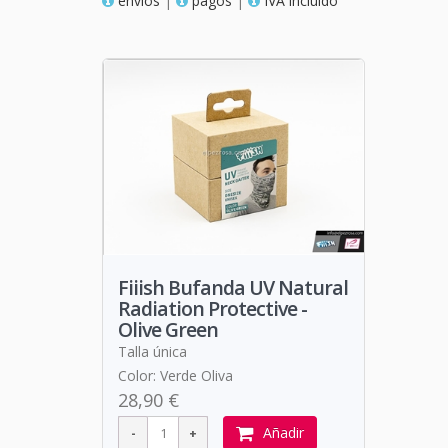
envios
|
pagos
|
IVA incluido
Fiiish Bufanda UV Natural
Radiation Protective -
Olive Green
Talla única
Color: Verde Oliva
28,90 €
Añadir