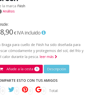
e la marca
Fiiish
Análisis
esde:
8,90
IVA incluido
€
 Braga para cuello de Fiiish ha sido diseñada para
scar cómodamente y protegernos del sol, del frío y
l calor durante la pesca.
leer más
Añade a la cesta
Descripción
1
OMPARTE ESTO CON TUS AMIGOS
0
0
0
0
Total: