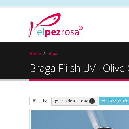
Home
Ropa
Braga Fiiish UV - Olive
1
Añade a la cesta
Ficha
Descripción