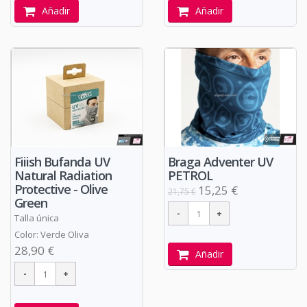
Añadir
Añadir
Fiiish Bufanda UV
Braga Adventer UV
Natural Radiation
PETROL
Protective - Olive
15,25 €
21,75 €
Green
Talla única
Color: Verde Oliva
28,90 €
Añadir