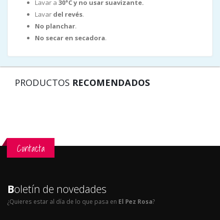
Lavar a
30°C y no usar suavizante.
Lavar
del revés
.
No planchar
.
No secar en secadora
.
PRODUCTOS
RECOMENDADOS
Contacta
B
oletín de novedades
¿Quieres estar al día de lo que pasa en
El Pez Rosa
?