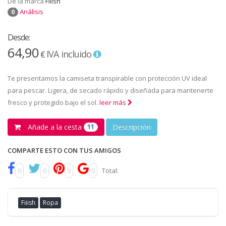
De la marca
Fiiish
Análisis
0
Desde:
64,90
IVA incluido
€
Te presentamos la camiseta transpirable con protección UV ideal
para pescar. Ligera, de secado rápido y diseñada para mantenerte
fresco y protegido bajo el sol.
leer más
Añade a la cesta
Descripción
11
COMPARTE ESTO CON TUS AMIGOS
0
0
0
0
Total:
Fiiish
Ropa