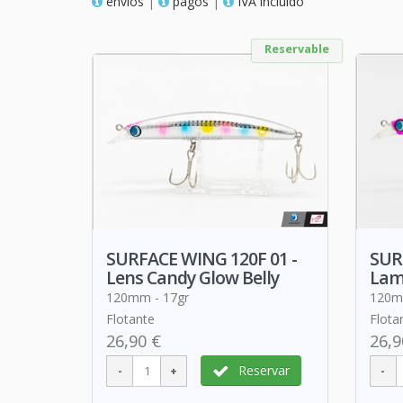
envios
|
pagos
|
IVA incluido
Reservable
SURFACE WING 120F 01 -
SUR
Lens Candy Glow Belly
Lam
120mm - 17gr
120m
Flotante
Flota
26,90 €
26,9
Reservar