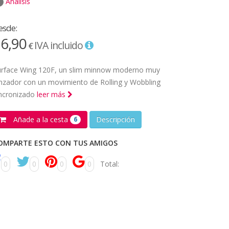
Análisis
esde:
6,90
IVA incluido
€
urface Wing 120F, un slim minnow moderno muy
nzador con un movimiento de Rolling y Wobbling
incronizado
leer más
Añade a la cesta
Descripción
6
OMPARTE ESTO CON TUS AMIGOS
0
0
0
0
Total: