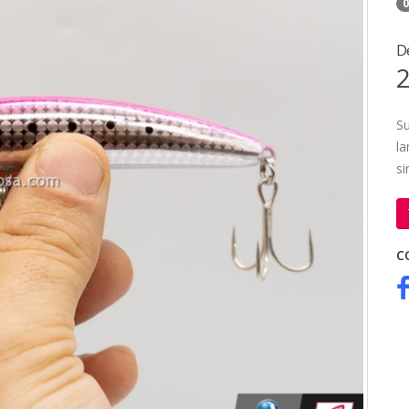
0
D
2
S
la
s
C