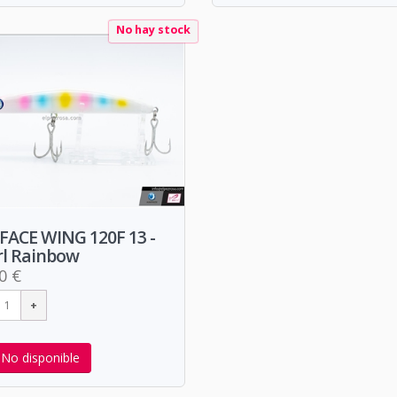
No hay stock
FACE WING 120F 13 -
rl Rainbow
0 €
No disponible