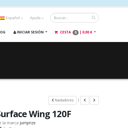
Español
Ayuda
LOG
INICIAR SESIÓN
CESTA
|
0,00 €
0
|
Nadadores
Surface Wing 120F
e la marca
Jumprize