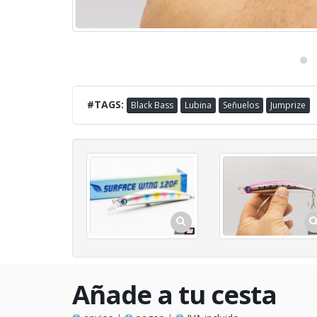
#TAGS:
Black Bass
Lubina
Señuelos
Jumprize
Añade a tu cesta