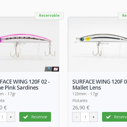
Reservable
Re
FACE WING 120F 02 -
SURFACE WING 120F 04
e Pink Sardines
Mallet Lens
m - 17gr
120mm - 17gr
nte
Flotante
0 €
26,90 €
Reservar
Reserv